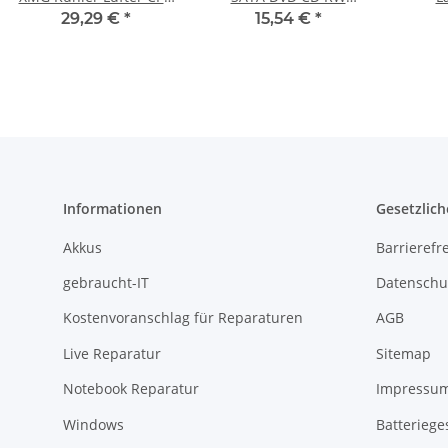
6-31-X510N-102 #4106
Laufwerk mit Blende
Sound
29,29 €
*
15,54 €
*
12,7mm SU-208 #4400
Links
Informationen
Gesetzlich
Akkus
Barrierefr
gebraucht-IT
Datenschu
Kostenvoranschlag für Reparaturen
AGB
Live Reparatur
Sitemap
Notebook Reparatur
Impressu
Windows
Batteriege