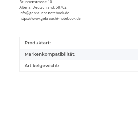
Brunnenstrasse 10
Altena, Deutschland, 58762
info@gebraucht-notebook.de
https://www.gebraucht-notebook.de
Produkteigenschaft
Wert
Produktart:
Markenkompatibilität:
Artikelgewicht: