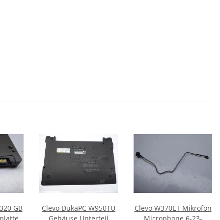
 320 GB
Clevo DukaPC W950TU
Clevo W370ET Mikrofon
platte
Gehäuse Unterteil
Microphone 6-23-