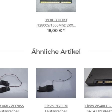
1x
8GB DDR3
12800S/1600Mhz 2RX8
Notebook SO-DIMM
18,00 €
*
RAM Modul PC3L 1.35V
Speicher
Ähnliche Artikel
o XMG W370SS
Clevo P170EM
Clevo W540EU -
autsprecher
Lautsprecher
SATA HDD/Fest