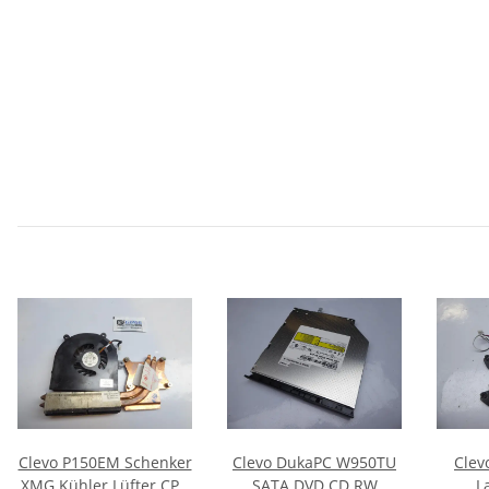
Clevo P150EM Schenker
Clevo DukaPC W950TU
Clev
XMG Kühler Lüfter CPU
SATA DVD CD RW
L