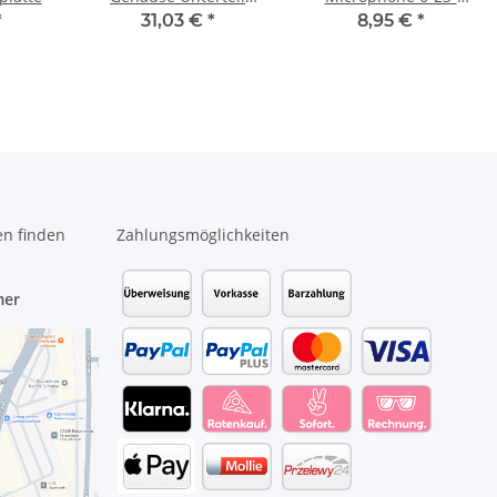
Bottom Case 6-39-
EM55G-011-2 #4666
*
31,03 €
*
8,95 €
*
W95S3-011 #4400
en finden
Zahlungsmöglichkeiten
mer