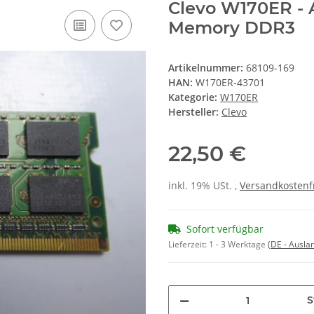
Clevo W170ER - 
Memory DDR3
Artikelnummer:
68109-169
HAN:
W170ER-43701
Kategorie:
W170ER
Hersteller:
Clevo
22,50 €
inkl. 19% USt. ,
Versandkostenf
Sofort verfügbar
Lieferzeit:
1 - 3 Werktage
(DE - Ausla
S