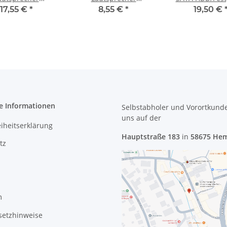
speaker Rechts
Subwoofer 6-23-5P15E-
17,55 €
*
8,55 €
*
19,50 €
 6-23-5P15S-011
0W1 #4600
#4295
e Informationen
Selbstabholer und Vorortkund
uns
auf der
eiheitserklärung
Hauptstraße 183
in
58675 He
tz
m
setzhinweise