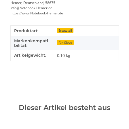
Hemer, Deutschland, 58675
info@Notebook-Hemer.de
https://www.Notebook-Hemer.de
Produkteigenschaft
Wert
Produktart:
Ersatzteil
Markenkompati
für Clevo
bilität:
Artikelgewicht:
0,10
kg
Dieser Artikel besteht aus