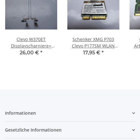
Clevo W370ET
Schenker XMG P703
Displayscharniere+
Clevo P177SM WLAN
Ar
Leisten hinges+ strips
Karte Wifi Card AR5B22
R
26,00 €
*
17,95 €
*
L+R 6-33-W3701-0R0
#4286
#4666
Informationen
Gesetzliche Informationen