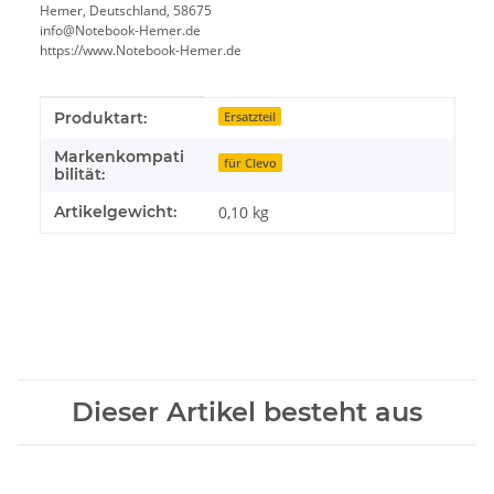
Hemer, Deutschland, 58675
info@Notebook-Hemer.de
https://www.Notebook-Hemer.de
Produkteigenschaft
Wert
Produktart:
Ersatzteil
Markenkompati
für Clevo
bilität:
Artikelgewicht:
0,10
kg
Dieser Artikel besteht aus