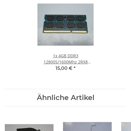
1x
4GB DDR3
12800S/1600Mhz 2RX8
Notebook SO-DIMM RAM
15,00 €
*
Modul PC3 Laptop Speicher
#30
Ähnliche Artikel