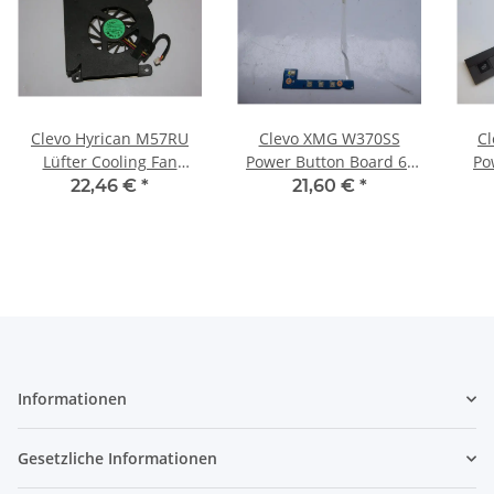
Clevo Hyrican M57RU
Clevo XMG W370SS
C
Lüfter Cooling Fan
Power Button Board 6-
Po
AB7505HX-HB3 #2418
71-W37SS-D01 #4295
Cove
22,46 €
*
21,60 €
*
Informationen
Gesetzliche Informationen