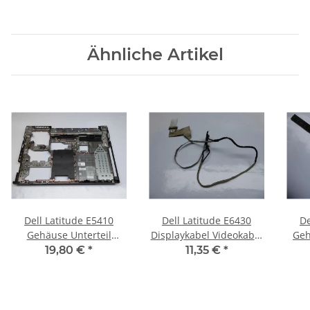
Ähnliche Artikel
Dell Latitude E5410
Dell Latitude E6430
De
Gehäuse Unterteil
Displaykabel Videokabel
Geh
Schale Case bottom
0RY7PH #3642
Case
19,80 €
*
11,35 €
*
0677CY #3640