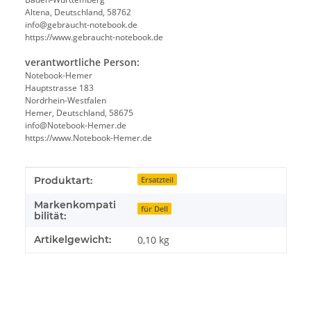
Altena, Deutschland, 58762
info@gebraucht-notebook.de
https://www.gebraucht-notebook.de
verantwortliche Person:
Notebook-Hemer
Hauptstrasse 183
Nordrhein-Westfalen
Hemer, Deutschland, 58675
info@Notebook-Hemer.de
https://www.Notebook-Hemer.de
Produkteigenschaft
Wert
Produktart:
Ersatzteil
Markenkompati
für Dell
bilität:
Artikelgewicht:
0,10
kg