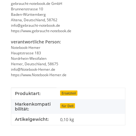
gebraucht-notebook.de GmbH
Brunnenstrasse 10
Baden-Württemberg
Altena, Deutschland, 58762
info@gebraucht-notebook.de
https://www.gebraucht-notebook.de
verantwortliche Person:
Notebook-Hemer
Hauptstrasse 183
Nordrhein-Westfalen
Hemer, Deutschland, 58675
info@Notebook-Hemer.de
https://www.Notebook-Hemer.de
Produkteigenschaft
Wert
Produktart:
Ersatzteil
Markenkompati
für Dell
bilität:
Artikelgewicht:
0,10
kg