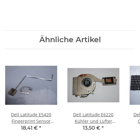
Ähnliche Artikel
Dell Latitude E5420
Dell Latitude E6220
Del
Fingerprint Sensor
Kühler und Lüfter
O
Board mit Kabel #3169
0JNYF2 #3081
Keyb
18,41 €
*
13,50 €
*