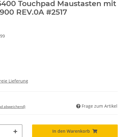
6400 Touchpad Maustasten mit
900 REV.0A #2517
499
reie Lieferung
Frage zum Artikel
nd abweichend)
In den Warenkorb