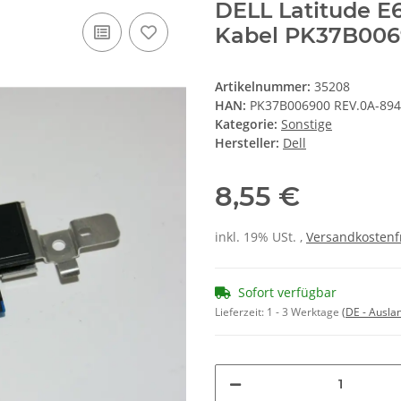
DELL Latitude E
Kabel PK37B006
Artikelnummer:
35208
HAN:
PK37B006900 REV.0A-89
Kategorie:
Sonstige
Hersteller:
Dell
8,55 €
inkl. 19% USt. ,
Versandkostenf
Sofort verfügbar
Lieferzeit:
1 - 3 Werktage
(DE - Ausla