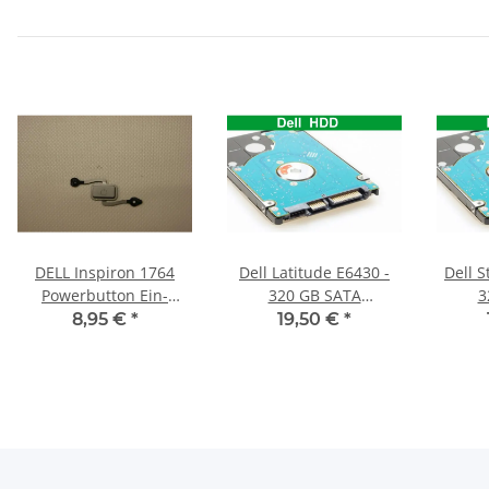
DELL Inspiron 1764
Dell Latitude E6430 -
Dell S
Powerbutton Ein-
320 GB SATA
3
Ausschalter Knopf
HDD/Festplatte
HD
8,95 €
*
19,50 €
*
Original #2114