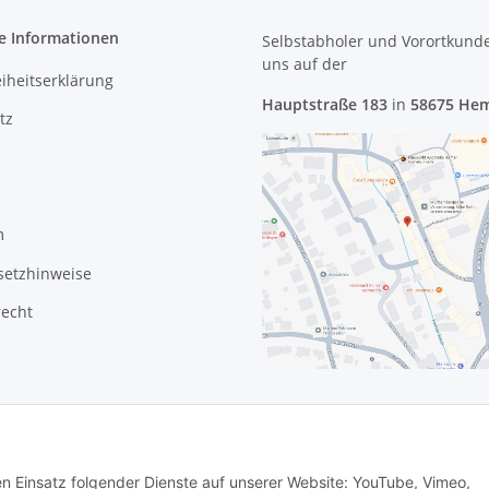
e Informationen
Selbstabholer und Vorortkund
uns
auf der
eiheitserklärung
Hauptstraße 183
in
58675 He
tz
m
setzhinweise
recht
den Einsatz folgender Dienste auf unserer Website: YouTube, Vimeo,