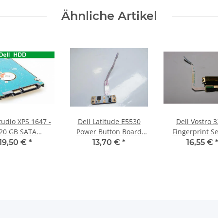
Ähnliche Artikel
tudio XPS 1647 -
Dell Latitude E5530
Dell Vostro 
20 GB SATA
Power Button Board
Fingerprint S
D/Festplatte
incl Kabel Cable LS-
Board mit K
19,50 €
*
13,70 €
*
16,55 €
7909P #3191
54.25008.171 