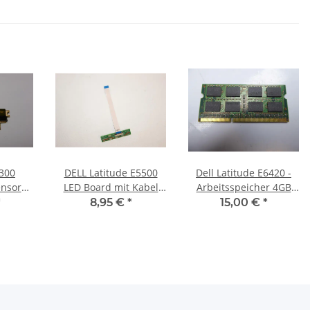
3300
DELL Latitude E5500
Dell Latitude E6420 -
ensor
LED Board mit Kabel
Arbeitsspeicher 4GB
abel
0D679F #2555***
RAM Memory DDR3
*
8,95 €
*
15,00 €
*
#3200