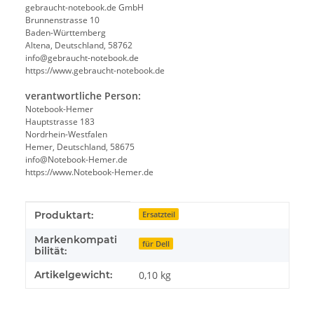
gebraucht-notebook.de GmbH
Brunnenstrasse 10
Baden-Württemberg
Altena, Deutschland, 58762
info@gebraucht-notebook.de
https://www.gebraucht-notebook.de
verantwortliche Person:
Notebook-Hemer
Hauptstrasse 183
Nordrhein-Westfalen
Hemer, Deutschland, 58675
info@Notebook-Hemer.de
https://www.Notebook-Hemer.de
Produkteigenschaft
Wert
Produktart:
Ersatzteil
Markenkompati
für Dell
bilität:
Artikelgewicht:
0,10
kg