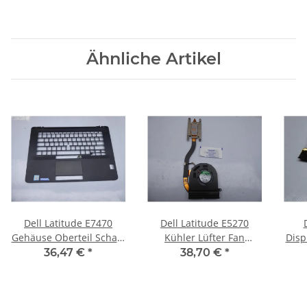
#3983
Ähnliche Artikel
Dell Latitude E7470
Dell Latitude E5270
Gehäuse Oberteil Schale
Kühler Lüfter Fan
Disp
009Y17 #4376
Heatsink 06K37N #4661
36,47 €
*
38,70 €
*