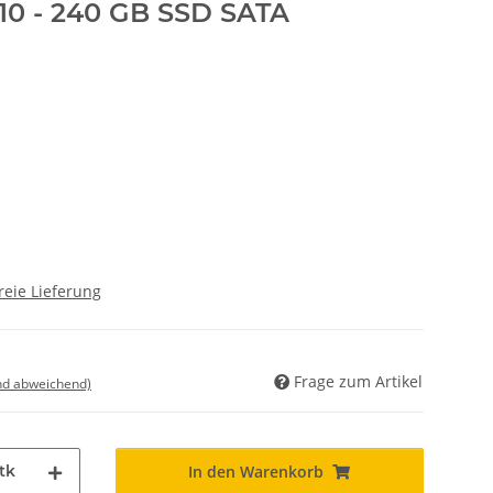
110 - 240 GB SSD SATA
reie Lieferung
Frage zum Artikel
nd abweichend)
tk
In den Warenkorb