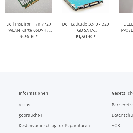
Dell Inspiron 17R 7720
Dell Latitude 3340 - 320
DELL
WLAN Karte 05DVH7
GB SATA
PP08L
#2817
HDD/Festplatte
Fa
9,36 €
*
19,50 €
*
ATDW
Informationen
Gesetzlich
Akkus
Barrierefr
gebraucht-IT
Datenschu
Kostenvoranschlag für Reparaturen
AGB