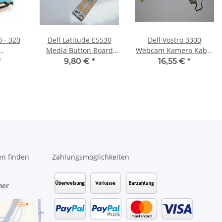
0 - 320
Dell Latitude E5530
Dell Vostro 3300
Media Button Board
Webcam Kamera Kabel
tte
mit Kabel QXW10 LS-
0RY4V1 #3200
*
9,80 €
*
16,55 €
*
790AP #3191
en finden
Zahlungsmöglichkeiten
mer