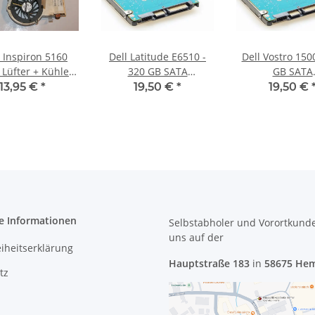
 Inspiron 5160
Dell Latitude E6510 -
Dell Vostro 150
 Lüfter + Kühler
320 GB SATA
GB SATA
n + Heatsink
HDD/Festplatte
HDD/Festpla
13,95 €
*
19,50 €
*
19,50 €
2118000 #2141
e Informationen
Selbstabholer und Vorortkund
uns
auf der
eiheitserklärung
Hauptstraße 183
in
58675 He
tz