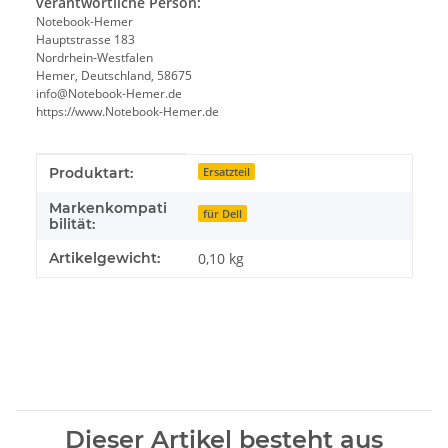
verantwortliche Person:
Notebook-Hemer
Hauptstrasse 183
Nordrhein-Westfalen
Hemer, Deutschland, 58675
info@Notebook-Hemer.de
https://www.Notebook-Hemer.de
Produkteigenschaft
Wert
Produktart:
Ersatzteil
Markenkompati
für Dell
bilität:
Artikelgewicht:
0,10
kg
Dieser Artikel besteht aus