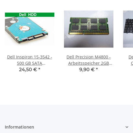
Dell Inspiron 15-3542 -
Dell Precision M4800 -
De
500 GB SATA
Arbeitsspeicher 2GB
O
HDD/Festplatte
RAM Memory DDR3
Key
24,50 €
*
9,90 €
*
Informationen