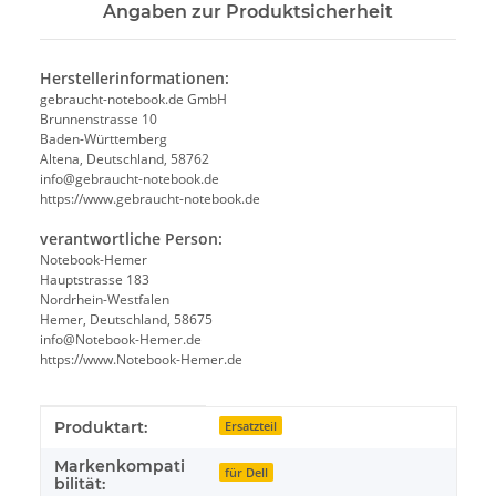
Angaben zur Produktsicherheit
Herstellerinformationen:
gebraucht-notebook.de GmbH
Brunnenstrasse 10
Baden-Württemberg
Altena, Deutschland, 58762
info@gebraucht-notebook.de
https://www.gebraucht-notebook.de
verantwortliche Person:
Notebook-Hemer
Hauptstrasse 183
Nordrhein-Westfalen
Hemer, Deutschland, 58675
info@Notebook-Hemer.de
https://www.Notebook-Hemer.de
Produkteigenschaft
Wert
Produktart:
Ersatzteil
Markenkompati
für Dell
bilität: