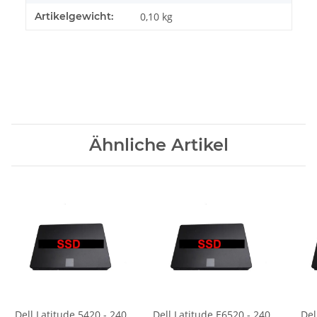
Artikelgewicht:
0,10
kg
Ähnliche Artikel
Dell Latitude 5420 - 240
Dell Latitude E6520 - 240
Del