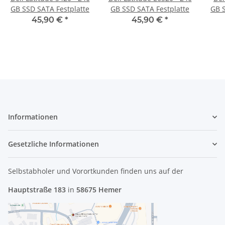
GB SSD SATA Festplatte
GB SSD SATA Festplatte
GB S
45,90 €
*
45,90 €
*
Informationen
Gesetzliche Informationen
Selbstabholer und Vorortkunden finden uns
auf der
Hauptstraße 183
in
58675 Hemer