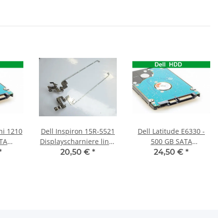
ni 1210
Dell Inspiron 15R-5521
Dell Latitude E6330 -
ATA
Displayscharniere links
500 GB SATA
tte
u. rechts Hinges
HDD/Festplatte
*
20,50 €
*
24,50 €
*
AM0SZ000200 #4096