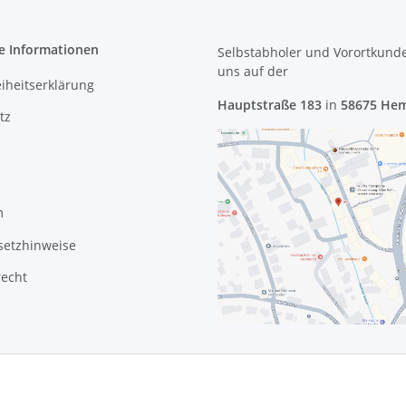
e Informationen
Selbstabholer und Vorortkund
uns
auf der
eiheitserklärung
Hauptstraße 183
in
58675 He
tz
m
setzhinweise
recht