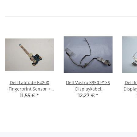
Dell Latitude E4200
Dell Vostro 3350 P13S
Dell 
Fingerprint Sensor +
Displaykabel
Displa
Kabel LS-4297P #2548
Videokabel 0H7Y7P
Le
11,55 €
*
12,27 €
*
#3049
AM00