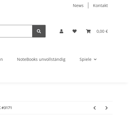
News
Kontakt
0,00 €
en
NoteBooks unvollständig
Spiele
K #3171