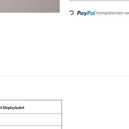
Loading...
Komponenten wer
l Displaykabel