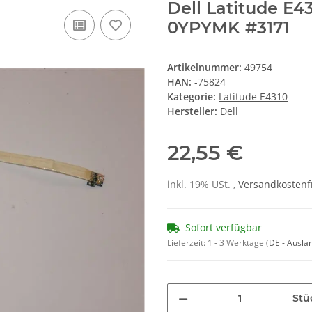
Dell Latitude E4
0YPYMK #3171
Artikelnummer:
49754
HAN:
-75824
Kategorie:
Latitude E4310
Hersteller:
Dell
22,55 €
inkl. 19% USt. ,
Versandkostenf
Sofort verfügbar
Lieferzeit:
1 - 3 Werktage
(DE - Ausla
Stü