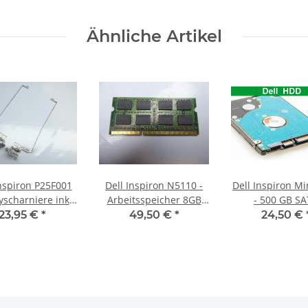
Ähnliche Artikel
Inspiron P25F001
Dell Inspiron N5110 -
Dell Inspiron Mi
yscharniere inkl.
Arbeitsspeicher 8GB
- 500 GB S
isten Hinges
RAM Memory DDR3
HDD/Festpla
23,95 €
*
49,50 €
*
24,50 €
F000100 #4094