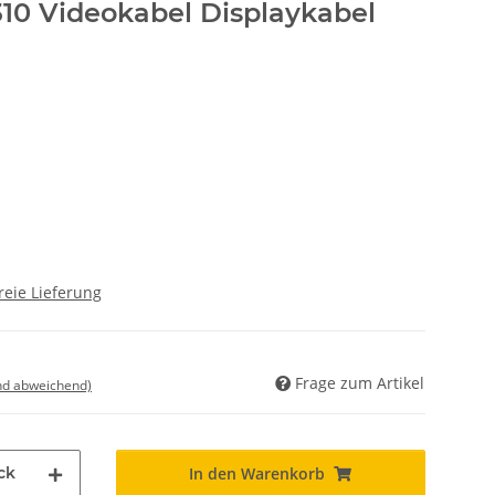
310 Videokabel Displaykabel
reie Lieferung
Frage zum Artikel
nd abweichend)
ck
In den Warenkorb