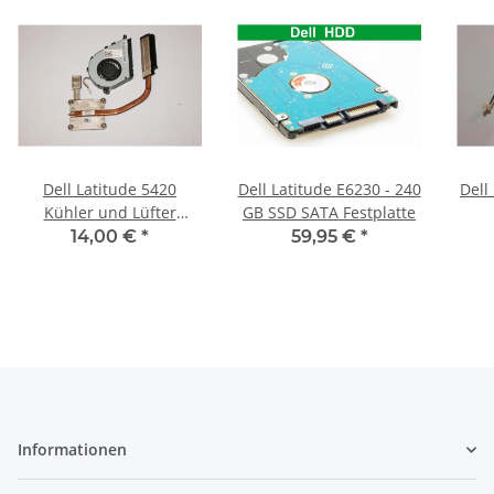
Dell Latitude 5420
Dell Latitude E6230 - 240
Dell
Kühler und Lüfter
GB SSD SATA Festplatte
0463TY #3082
So
14,00 €
*
59,95 €
*
Informationen