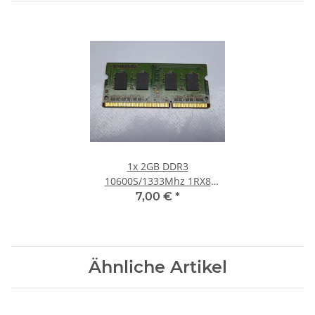
1x
2GB DDR3
10600S/1333Mhz 1RX8
Notebook SO-DIMM RAM
7,00 €
*
Modul PC3 Laptop Speicher
Ähnliche Artikel