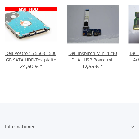
Dell Vostro 15 5568 - 500
Dell Inspiron Mini 1210
Dell
GB SATA HDD/Festplatte
DUAL USB Board mit
Ar
Kabel 0D124J #2442
R
24,50 €
*
12,55 €
*
Informationen