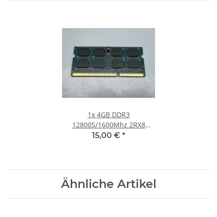
1x
4GB DDR3
12800S/1600Mhz 2RX8
Notebook SO-DIMM RAM
15,00 €
*
Modul PC3 Laptop Speicher
#30
Ähnliche Artikel