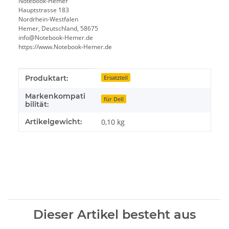
Notebook-Hemer
Hauptstrasse 183
Nordrhein-Westfalen
Hemer, Deutschland, 58675
info@Notebook-Hemer.de
https://www.Notebook-Hemer.de
Produkteigenschaft
Wert
Produktart:
Ersatzteil
Markenkompati
für Dell
bilität:
Artikelgewicht:
0,10
kg
Dieser Artikel besteht aus