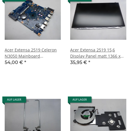
Acer Extensa 2519 Celeron
Acer Extensa 2519 15,6
N3050 Mainboard
Display Panel matt 1366 x
448.05302.0011 #5076
768 30 Pin R
54,00 €
*
35,95 €
*
AUF LAGER
AUF LAGER