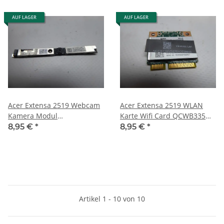
AUF LAGER
AUF LAGER
Acer Extensa 2519 Webcam
Acer Extensa 2519 WLAN
Kamera Modul
Karte Wifi Card QCWB335
NC.31411.02P #5076
#5076
8,95 €
*
8,95 €
*
Artikel 1 - 10 von 10