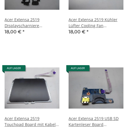
Acer Extensa 2519
Acer Extensa 2519 Kühler
Displayscharniere
Lüfter Cooling Fan
Scharniere Hinges L + R
15061301A01 #5076
18,00 €
*
18,00 €
*
#5076
AUF LAGER
AUF LAGER
Acer Extensa 2519
Acer Extensa 2519 USB SD
Touchpad Board mit Kabel
Kartenleser Board