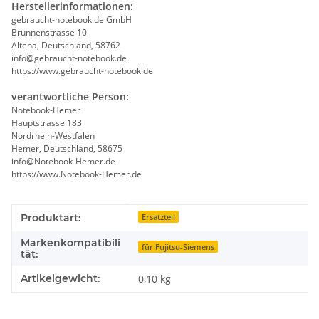
Herstellerinformationen:
gebraucht-notebook.de GmbH
Brunnenstrasse 10
Altena, Deutschland, 58762
info@gebraucht-notebook.de
https://www.gebraucht-notebook.de
verantwortliche Person:
Notebook-Hemer
Hauptstrasse 183
Nordrhein-Westfalen
Hemer, Deutschland, 58675
info@Notebook-Hemer.de
https://www.Notebook-Hemer.de
Produkteigenschaft
Wert
Produktart:
Ersatzteil
Markenkompatibili
für Fujitsu-Siemens
tät:
Artikelgewicht:
0,10
kg