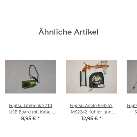
Ähnliche Artikel
Fujitsu Lifebook S710
Fujitsu Amilo Pa3553
Fuji
USB Board mit Kabel
MS2242 Kühler und
S
DA0FJ5TB6C0 #2759
Lüfter 60.4H711.002
M
8,95 €
*
12,95 €
*
#2760