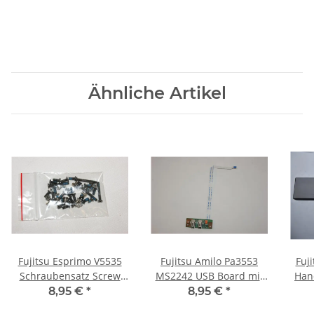
Ähnliche Artikel
Fujitsu Esprimo V5535
Fujitsu Amilo Pa3553
Fuj
Schraubensatz Screw
MS2242 USB Board mit
Han
Set #2753
Kabel 48.4H702.011
8,95 €
*
8,95 €
*
#2760
EB