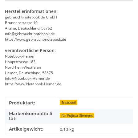
Herstellerinformationen:
gebraucht-notebook.de GmbH
Brunnenstrasse 10
Altena, Deutschland, 58762
info@gebraucht-notebook.de
https://www.gebraucht-notebook.de
verantwortliche Person:
Notebook-Hemer
Hauptstrasse 183
Nordrhein-Westfalen
Hemer, Deutschland, 58675
info@Notebook-Hemer.de
https://www.Notebook-Hemer.de
Produkteigenschaft
Wert
Produktart:
Ersatzteil
Markenkompatibili
für Fujitsu-Siemens
tät:
Artikelgewicht:
0,10
kg