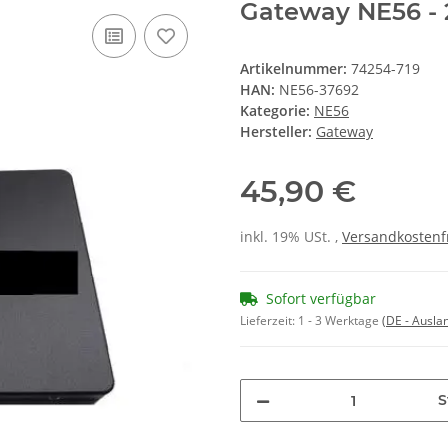
Gateway NE56 - 
Artikelnummer:
74254-719
HAN:
NE56-37692
Kategorie:
NE56
Hersteller:
Gateway
45,90 €
inkl. 19% USt. ,
Versandkostenf
Sofort verfügbar
Lieferzeit:
1 - 3 Werktage
(DE - Ausla
S