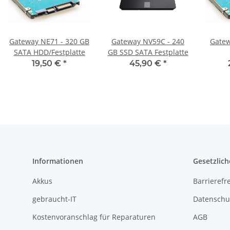
Gateway NE71 - 320 GB
Gateway NV59C - 240
Gatew
SATA HDD/Festplatte
GB SSD SATA Festplatte
HD
19,50 €
*
45,90 €
*
Informationen
Gesetzlich
Akkus
Barrierefr
gebraucht-IT
Datenschu
Kostenvoranschlag für Reparaturen
AGB