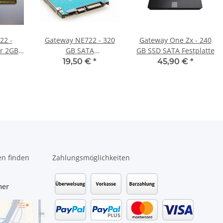
22 -
Gateway NE722 - 320
Gateway One Zx - 240
er 2GB
GB SATA
GB SSD SATA Festplatte
DDR3
HDD/Festplatte
19,50 €
*
45,90 €
*
en finden
Zahlungsmöglichkeiten
mer