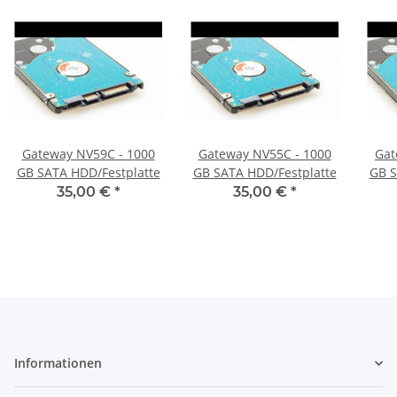
Gateway NV59C - 1000
Gateway NV55C - 1000
Gat
GB SATA HDD/Festplatte
GB SATA HDD/Festplatte
GB S
35,00 €
*
35,00 €
*
Informationen