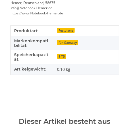
Hemer, Deutschland, 58675
info@Notebook-Hemer.de
https://www.Notebook-Hemer.de
Produkteigenschaft
Wert
Produktart:
Festplatte
Markenkompati
für Gateway
bilität:
Speicherkapazit
1 TB
ät:
Artikelgewicht:
0,10
kg
Dieser Artikel besteht aus