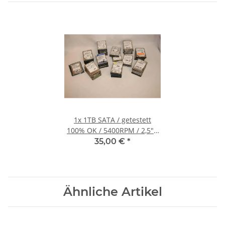
1x
1TB SATA / getestett
100% OK / 5400RPM / 2,5" /
9,5mm #2000.67
35,00 €
*
Ähnliche Artikel