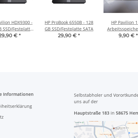
vilion HDX9300 -
HP ProBook 6550B - 128
HP Pavilion 1
B SSD/Festplatte
GB SSD/Festplatte SATA
Arbeitsspeich
SATA
RAM Memory 
29,90 €
*
29,90 €
*
9,90 €
*
e Informationen
Selbstabholer und Vorortkund
uns
auf der
eiheitserklärung
Hauptstraße 183
in
58675 He
tz