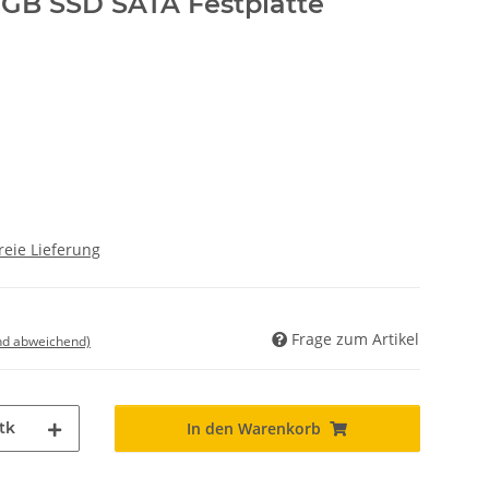
 GB SSD SATA Festplatte
reie Lieferung
Frage zum Artikel
nd abweichend)
tk
In den Warenkorb