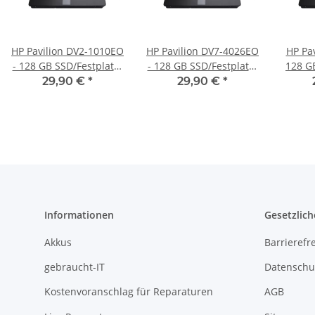
HP Pavilion DV2-1010EO
HP Pavilion DV7-4026EO
HP Pa
- 128 GB SSD/Festplatte
- 128 GB SSD/Festplatte
128 G
SATA
SATA
29,90 €
*
29,90 €
*
Informationen
Gesetzlich
Akkus
Barrierefr
gebraucht-IT
Datenschu
Kostenvoranschlag für Reparaturen
AGB