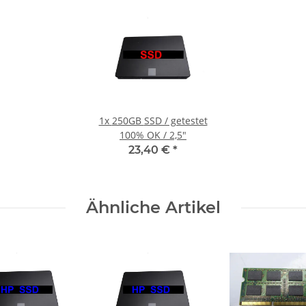
1x
250GB SSD / getestet
100% OK / 2,5"
23,40 €
*
Ähnliche Artikel