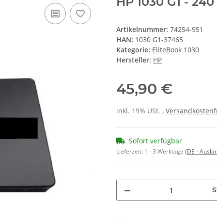
HP 1030 G1 - 240
Artikelnummer:
74254-951
HAN:
1030 G1-37465
Kategorie:
EliteBook 1030
Hersteller:
HP
45,90 €
inkl. 19% USt. ,
Versandkostenf
Sofort verfügbar
Lieferzeit:
1 - 3 Werktage
(DE - Ausla
S