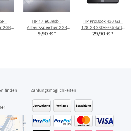
5P -
HP 17-e039sb -
HP ProBook 430 G3 -
er 2GB
Arbeitsspeicher 2GB
128 GB SSD/Festplatte
DDR3
RAM Memory DDR3
SATA
9,90 €
*
29,90 €
*
en finden
Zahlungsmöglichkeiten
mer