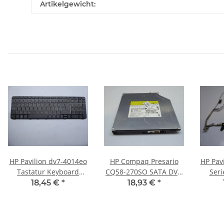
Artikelgewicht:
HP Pavilion dv7-4014eo
HP Compaq Presario
HP Pav
Tastatur Keyboard
CQ58-270SO SATA DVD
Seri
ORIGINAL nordic Layout
RW Laufwerk 12,7mm
18,45 €
*
18,93 €
*
605344-DH1 #3065
OHNE BLENDE!! #4071
6017