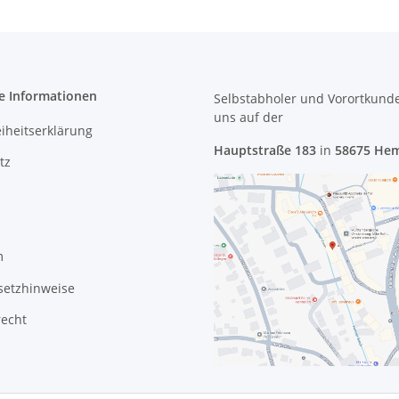
e Informationen
Selbstabholer und Vorortkund
uns
auf der
eiheitserklärung
Hauptstraße 183
in
58675 He
tz
m
setzhinweise
recht