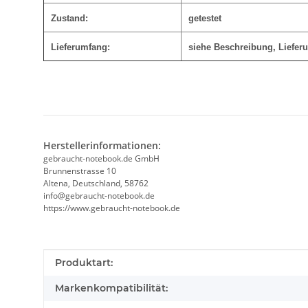
Zustand:
getestet
Lieferumfang:
siehe Beschreibung, Lieferu
Herstellerinformationen:
gebraucht-notebook.de GmbH
Brunnenstrasse 10
Altena, Deutschland, 58762
info@gebraucht-notebook.de
https://www.gebraucht-notebook.de
Produkteigenschaft
Wert
Produktart:
Markenkompatibilität: