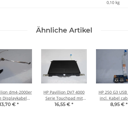
0,10
kg
Ähnliche Artikel
ilion dm4-2000er
HP Pavillion DV7 4000
HP 250 G3 USB
e Displaykabel
Serie Touchpad mit
incl. Kabel cab
Videokabel
Kabel #3768
A993P #46
13,70 €
*
16,55 €
*
8,95 €
*
B0277701 #4084