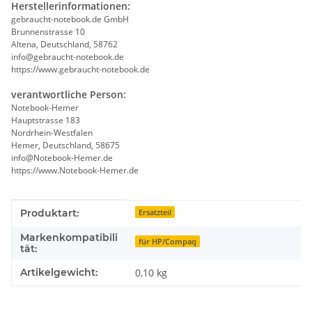
Herstellerinformationen:
gebraucht-notebook.de GmbH
Brunnenstrasse 10
Altena, Deutschland, 58762
info@gebraucht-notebook.de
https://www.gebraucht-notebook.de
verantwortliche Person:
Notebook-Hemer
Hauptstrasse 183
Nordrhein-Westfalen
Hemer, Deutschland, 58675
info@Notebook-Hemer.de
https://www.Notebook-Hemer.de
Produkteigenschaft
Wert
Produktart:
Ersatzteil
Markenkompatibili
für HP/Compaq
tät:
Artikelgewicht:
0,10
kg