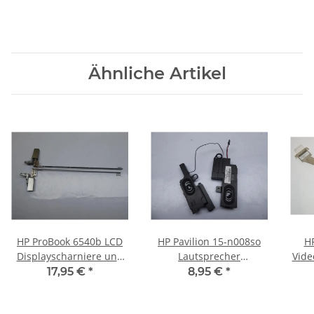
Ähnliche Artikel
HP ProBook 6540b LCD
HP Pavilion 15-n008so
HP
Displayscharniere und
Lautsprecher
Vide
Leisten L+R
Soundspeaker Rechts
50
17,95 €
*
8,95 €
*
AM07F000100 #2468
Links #4608