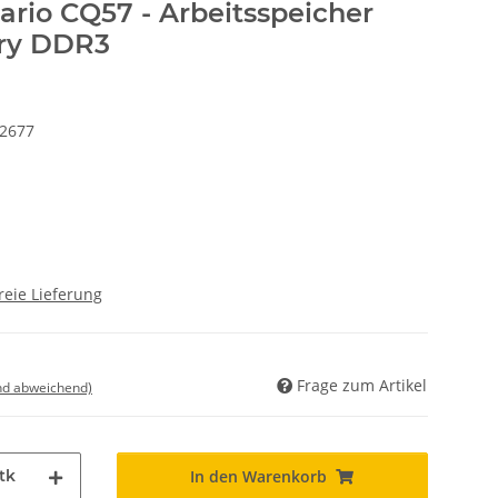
rio CQ57 - Arbeitsspeicher
ry DDR3
42677
reie Lieferung
Frage zum Artikel
nd abweichend)
tk
In den Warenkorb