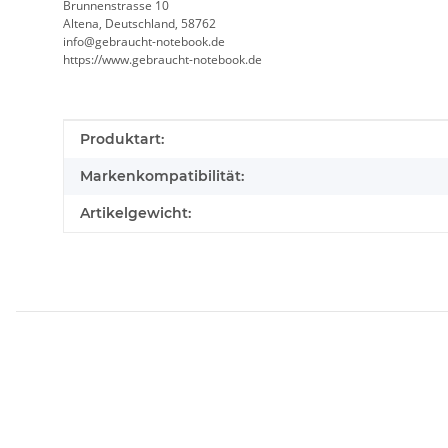
Brunnenstrasse 10
Altena, Deutschland, 58762
info@gebraucht-notebook.de
https://www.gebraucht-notebook.de
Produkteigenschaft
Wert
Produktart:
Markenkompatibilität:
Artikelgewicht: