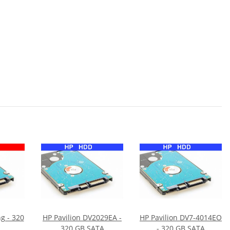
g - 320
HP Pavilion DV2029EA -
HP Pavilion DV7-4014EO
320 GB SATA
- 320 GB SATA