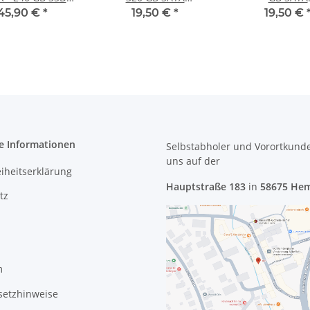
TA Festplatte
HDD/Festplatte
HDD/Festpla
45,90 €
*
19,50 €
*
19,50 €
e Informationen
Selbstabholer und Vorortkund
uns
auf der
eiheitserklärung
Hauptstraße 183
in
58675 He
tz
m
setzhinweise