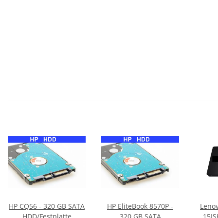
HP CQ56 - 320 GB SATA
HP EliteBook 8570P -
Lenov
HDD/Festplatte
320 GB SATA
15IS