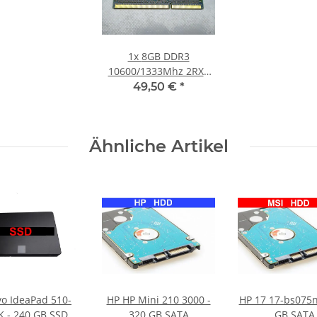
1x
8GB DDR3
10600/1333Mhz 2RX8
Notebook SO-DIMM
49,50 €
*
RAM Modul PC3 1.5V
Laptop Speicher
Ähnliche Artikel
o IdeaPad 510-
HP HP Mini 210 3000 -
HP 17 17-bs075n
K - 240 GB SSD
320 GB SATA
GB SATA