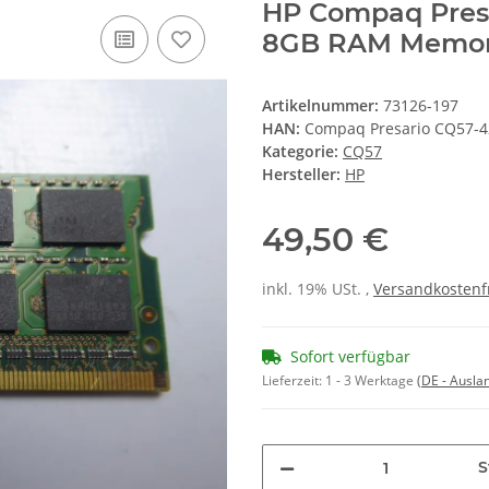
HP Compaq Presa
8GB RAM Memo
Artikelnummer:
73126-197
HAN:
Compaq Presario CQ57-
Kategorie:
CQ57
Hersteller:
HP
49,50 €
inkl. 19% USt. ,
Versandkostenf
Sofort verfügbar
Lieferzeit:
1 - 3 Werktage
(DE - Ausla
S