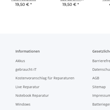
HDD/Festplatte
SA
19,50 €
*
19,50 €
*
Informationen
Gesetzlich
Akkus
Barrierefr
gebraucht-IT
Datenschu
Kostenvoranschlag für Reparaturen
AGB
Live Reparatur
Sitemap
Notebook Reparatur
Impressu
Windows
Batteriege