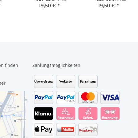
tte
HDD/Festplatte
HDD/Festplatte
*
19,50 €
*
19,50 €
*
en finden
Zahlungsmöglichkeiten
mer