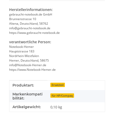
Herstellerinformationen:
gebraucht-notebook.de GmbH
Brunnenstrasse 10
Altena, Deutschland, 58762
info@gebraucht-notebook.de
https://www.gebraucht-notebook.de
verantwortliche Person:
Notebook-Hemer
Hauptstrasse 183
Nordrhein-Westfalen
Hemer, Deutschland, 58675
info@Notebook-Hemer.de
https://www.Notebook-Hemer.de
Produkteigenschaft
Wert
Produktart:
Ersatzteil
Markenkompati
für HP/Compaq
bilität:
Artikelgewicht:
0,10
kg