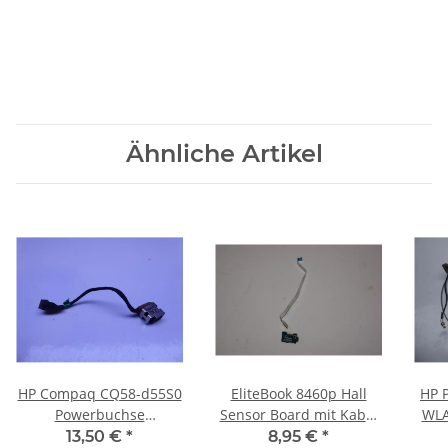
Ähnliche Artikel
HP Compaq CQ58-d55S0
EliteBook 8460p Hall
HP 
Powerbuchse
Sensor Board mit Kabel
WLA
Strombuchse 661680-
6050A2398901 #3386
W
13,50 €
*
8,95 €
*