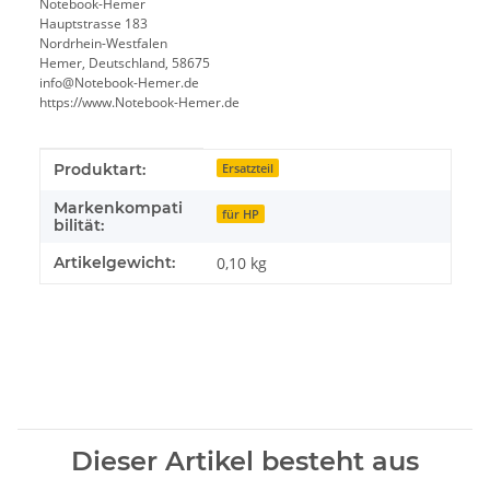
Notebook-Hemer
Hauptstrasse 183
Nordrhein-Westfalen
Hemer, Deutschland, 58675
info@Notebook-Hemer.de
https://www.Notebook-Hemer.de
Produkteigenschaft
Wert
Produktart:
Ersatzteil
Markenkompati
für HP
bilität:
Artikelgewicht:
0,10
kg
Dieser Artikel besteht aus