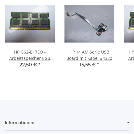
HP G62-B17EO -
HP 14 AM Serie USB
HP
Arbeitsspeicher 8GB
Board mit Kabel #4320
Ar
RAM Memory DDR3
R
22,50 €
*
15,55 €
*
Informationen