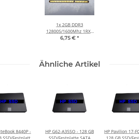
1x
2GB DDR3
12800S/1600Mhz 1RX8
Notebook SO-DIMM
6,75 €
*
RAM Modul PC3 1.5V
Laptop Speicher
Ähnliche Artikel
iteBook 8440P -
HP G62-A35SO - 128 GB
HP Pavilion 17-F
B SSD/Festplatte
SSD/Festplatte SATA
128 GB SSD/Fest