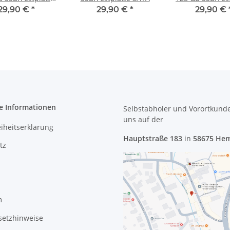
SATA
SATA
29,90 €
*
29,90 €
*
29,90 €
e Informationen
Selbstabholer und Vorortkund
uns
auf der
eiheitserklärung
Hauptstraße 183
in
58675 He
tz
m
setzhinweise