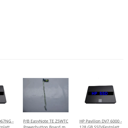
067NG -
P/B EasyNote TE Z5WTC
HP Pavilion DV7 6000 -
platte
Powerbutton Board mit
128 GB SSD/Festplatte