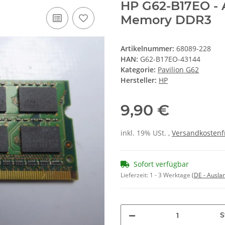
HP G62-B17EO - 
Memory DDR3
Artikelnummer:
68089-228
HAN:
G62-B17EO-43144
Kategorie:
Pavilion G62
Hersteller:
HP
9,90 €
inkl. 19% USt. ,
Versandkostenf
Sofort verfügbar
Lieferzeit:
1 - 3 Werktage
(DE - Ausla
S