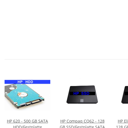
HP 620 - 500 GB SATA
HP Compaq CQ62 - 128
HP El
HDD/Festplatte
GB SSD/Festplatte SATA
128 G