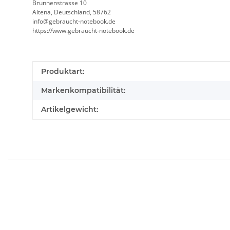
Brunnenstrasse 10
Altena, Deutschland, 58762
info@gebraucht-notebook.de
https://www.gebraucht-notebook.de
Produkteigenschaft
Wert
Produktart:
Markenkompatibilität:
Artikelgewicht: