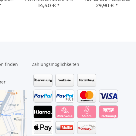
Kabel LS-9531P #4634
SATA
*
14,40 €
*
29,90 €
*
en finden
Zahlungsmöglichkeiten
mer