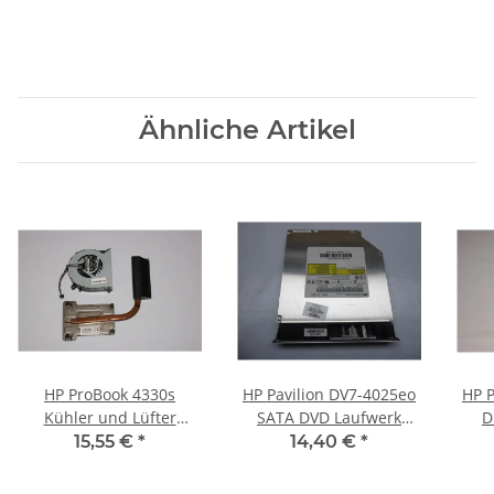
Ähnliche Artikel
HP ProBook 4330s
HP Pavilion DV7-4025eo
HP P
Kühler und Lüfter
SATA DVD Laufwerk
D
646357-001 #3153
drive 12,7mm TS-L633
Hing
15,55 €
*
14,40 €
*
605416-001 #4694