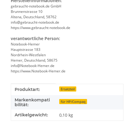
Herstellerinformationen:
gebraucht-notebook.de GmbH
Brunnenstrasse 10
Altena, Deutschland, 58762
info@gebraucht-notebook.de
https://www.gebraucht-notebook.de
verantwortliche Person:
Notebook-Hemer
Hauptstrasse 183
Nordrhein-Westfalen
Hemer, Deutschland, 58675
info@Notebook-Hemer.de
https://www.Notebook-Hemer.de
Produkteigenschaft
Wert
Produktart:
Ersatzteil
Markenkompati
für HP/Compaq
bilität:
Artikelgewicht:
0,10
kg