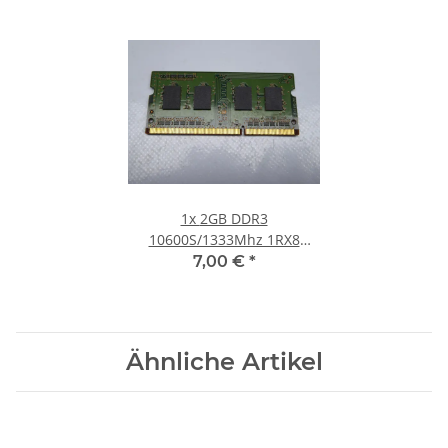
1x
2GB DDR3
10600S/1333Mhz 1RX8
Notebook SO-DIMM RAM
7,00 €
*
Modul PC3 Laptop Speicher
Ähnliche Artikel