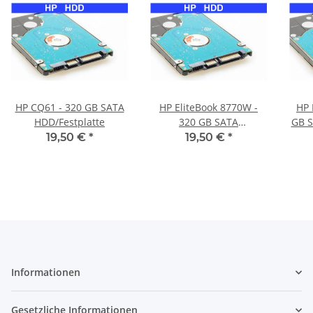
HP CQ61 - 320 GB SATA
HP EliteBook 8770W -
HP 
HDD/Festplatte
320 GB SATA
GB S
HDD/Festplatte
19,50 €
*
19,50 €
*
Informationen
Gesetzliche Informationen