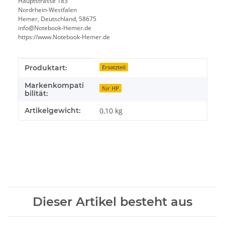
Hauptstrasse 183
Nordrhein-Westfalen
Hemer, Deutschland, 58675
info@Notebook-Hemer.de
https://www.Notebook-Hemer.de
Produkteigenschaft
Wert
Produktart:
Ersatzteil
Markenkompati
für HP
bilität:
Artikelgewicht:
0,10
kg
Dieser Artikel besteht aus