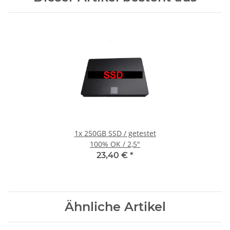
1x
250GB SSD / getestet
100% OK / 2,5"
23,40 €
*
Ähnliche Artikel