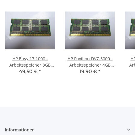
HP Envy 17 1000 -
HP Pavilion DV7-3000 -
HP
Arbeitsspeicher 8GB
Arbeitsspeicher 4GB
Ar
RAM Memory DDR3
RAM Memory DDR3
R
49,50 €
*
19,90 €
*
Informationen