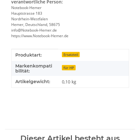
verantwortliche Person:
Notebook-Hemer
Hauptstrasse 183
Nordrhein-Westfalen
Hemer, Deutschland, 58675
info@Notebook-Hemer.de
https://www.Notebook-Hemer.de
Produkteigenschaft
Wert
Produktart:
Ersatzteil
Markenkompati
für HP
bilität:
Artikelgewicht:
0,10
kg
Dieser Artikel besteht aus