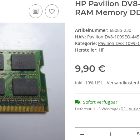
HP Pavilion DV8
RAM Memory D
Artikelnummer:
68085-230
HAN:
Pavilion DV8-1099EO-445
Kategorie:
Pavilion DV8-1099E
Hersteller:
HP
9,90 €
inkl. 19% USt. ,
Versandkostenf
Sofort verfügbar
Lieferzeit:
1 - 3 Werktage
(DE - Ausla
S