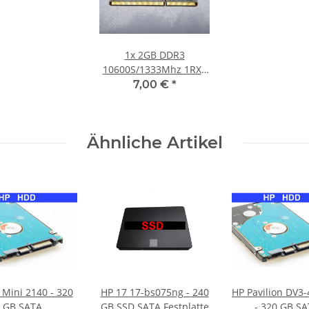
1x
2GB DDR3
10600S/1333Mhz 1RX8
Notebook SO-DIMM
7,00 €
*
RAM Modul PC3 Laptop
Speicher
Ähnliche Artikel
 Mini 2140 - 320
HP 17 17-bs075ng - 240
HP Pavilion DV3
GB SATA
GB SSD SATA Festplatte
- 320 GB S