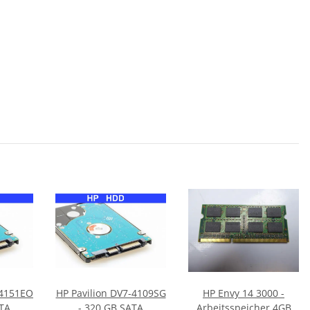
-4151EO
HP Pavilion DV7-4109SG
HP Envy 14 3000 -
ATA
- 320 GB SATA
Arbeitsspeicher 4GB