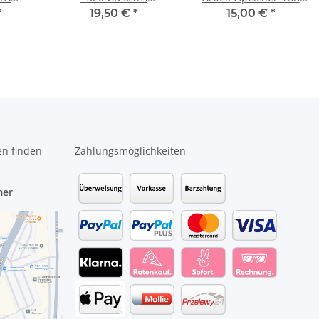
tte
HDD/Festplatte
RAM Memory DDR3
*
19,50 €
*
15,00 €
*
en finden
Zahlungsmöglichkeiten
mer