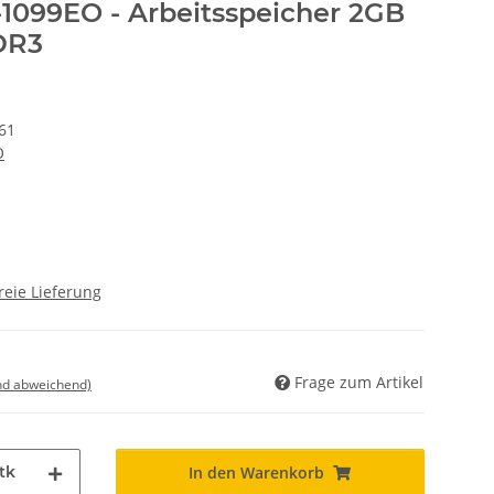
-1099EO - Arbeitsspeicher 2GB
DR3
61
O
reie Lieferung
Frage zum Artikel
nd abweichend)
tk
In den Warenkorb