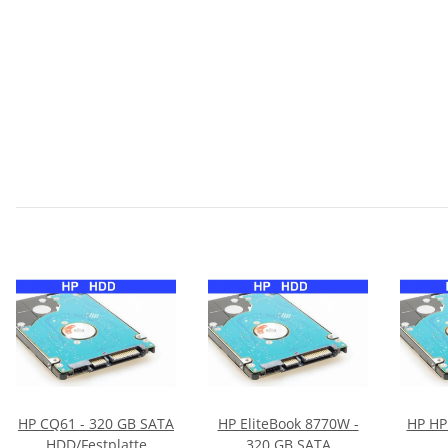
HP CQ61 - 320 GB SATA
HP EliteBook 8770W -
HP HP
HDD/Festplatte
320 GB SATA