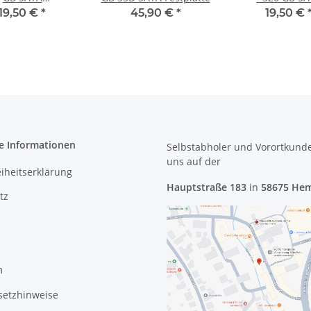
D/Festplatte
HDD/Festpla
19,50 €
*
45,90 €
*
19,50 €
e Informationen
Selbstabholer und Vorortkund
uns
auf der
eiheitserklärung
Hauptstraße 183
in
58675 He
tz
m
setzhinweise