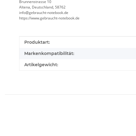
Brunnenstrasse 10
Altena, Deutschland, 58762
info@gebraucht-notebook.de
https://www.gebraucht-notebook.de
Produkteigenschaft
Wert
Produktart:
Markenkompatibilität:
Artikelgewicht: