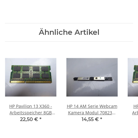
Ähnliche Artikel
HP Pavilion 13 X360 -
HP 14 AM Serie Webcam
HP
Arbeitsspeicher 8GB
Kamera Modul 708231-
Ar
RAM Memory DDR3
298 #4320
R
22,50 €
*
14,55 €
*