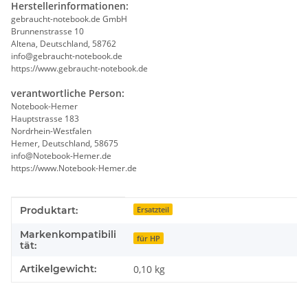
Herstellerinformationen:
gebraucht-notebook.de GmbH
Brunnenstrasse 10
Altena, Deutschland, 58762
info@gebraucht-notebook.de
https://www.gebraucht-notebook.de
verantwortliche Person:
Notebook-Hemer
Hauptstrasse 183
Nordrhein-Westfalen
Hemer, Deutschland, 58675
info@Notebook-Hemer.de
https://www.Notebook-Hemer.de
Produkteigenschaft
Wert
Produktart:
Ersatzteil
Markenkompatibili
für HP
tät:
Artikelgewicht:
0,10
kg