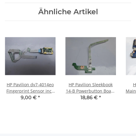
Ähnliche Artikel
HP Pavilion dv7-4014eo
HP Pavilion Sleekbook
H
Fingerprint Sensor incl.
14-B Powerbutton Board
Main
Kabel cable BJ001062000
mit Kabel 17 cm
64
9,00 €
*
18,86 €
*
#3065
DA0U36PB6C0 #4086