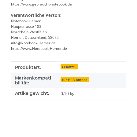
https://www.gebraucht-notebook.de
verantwortliche Person:
Notebook-Hemer
Hauptstrasse 183
Nordrhein-Westfalen
Hemer, Deutschland, 58675
info@Notebook-Hemer.de
https://www.Notebook-Hemer.de
Produkteigenschaft
Wert
Produktart:
Ersatzteil
Markenkompati
für HP/Compaq
bilität:
Artikelgewicht:
0,10
kg