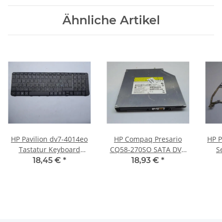
Ähnliche Artikel
HP Pavilion dv7-4014eo
HP Compaq Presario
HP P
Tastatur Keyboard
CQ58-270SO SATA DVD
S
ORIGINAL nordic Layout
RW Laufwerk 12,7mm
18,45 €
*
18,93 €
*
605344-DH1 #3065
OHNE BLENDE!! #4071
60