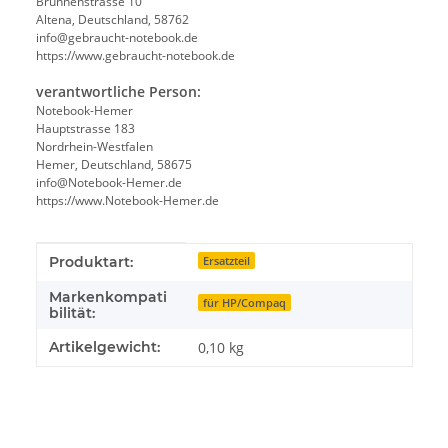
Brunnenstrasse 10
Altena, Deutschland, 58762
info@gebraucht-notebook.de
https://www.gebraucht-notebook.de
verantwortliche Person:
Notebook-Hemer
Hauptstrasse 183
Nordrhein-Westfalen
Hemer, Deutschland, 58675
info@Notebook-Hemer.de
https://www.Notebook-Hemer.de
Produkteigenschaft
Wert
Produktart:
Ersatzteil
Markenkompati
für HP/Compaq
bilität:
Artikelgewicht:
0,10
kg