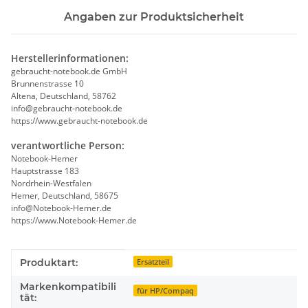
Angaben zur Produktsicherheit
Herstellerinformationen:
gebraucht-notebook.de GmbH
Brunnenstrasse 10
Altena, Deutschland, 58762
info@gebraucht-notebook.de
https://www.gebraucht-notebook.de
verantwortliche Person:
Notebook-Hemer
Hauptstrasse 183
Nordrhein-Westfalen
Hemer, Deutschland, 58675
info@Notebook-Hemer.de
https://www.Notebook-Hemer.de
Produkteigenschaft
Wert
Produktart:
Ersatzteil
Markenkompatibili
für HP/Compaq
tät: