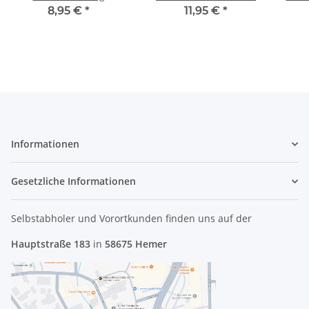
6070B0438801 #3815
AR5B125 675794-001
8,95 €
*
11,95 €
*
#4126
Informationen
Gesetzliche Informationen
Selbstabholer und Vorortkunden finden uns
auf der
Hauptstraße 183
in
58675 Hemer