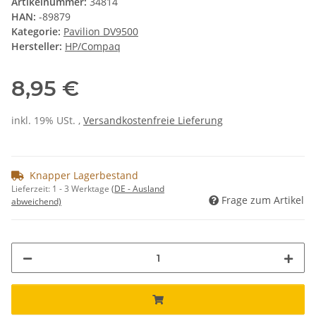
Artikelnummer:
34814
HAN:
-89879
Kategorie:
Pavilion DV9500
Hersteller:
HP/Compaq
8,95 €
inkl. 19% USt. ,
Versandkostenfreie Lieferung
Knapper Lagerbestand
Lieferzeit:
1 - 3 Werktage
(DE - Ausland
Frage zum Artikel
abweichend)
Loading...