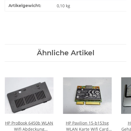
Artikelgewicht:
0,10
kg
Ähnliche Artikel
HP ProBook 6450b WLAN
HP Pavilion 15-b153sg
H
Wifi Abdeckung
WLAN Karte Wifi Card
Gehä