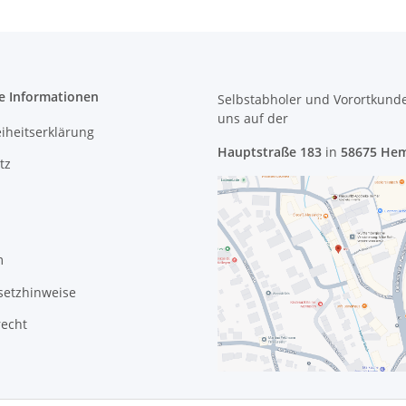
e Informationen
Selbstabholer und Vorortkund
uns
auf der
eiheitserklärung
Hauptstraße 183
in
58675 He
tz
m
setzhinweise
recht