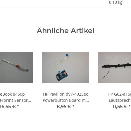
0,10
kg
Ähnliche Artikel
iteBook 8460p
HP Pavilion dv7-4025eo
HP G62-a15
erprint Sensor
Powerbutton Board mit
Lautsprech
rd mit Kabel
Kabel DA0LX7PB4B0
Soundspeaker 6
16,55 €
*
8,95 €
*
11,55 €
*
6042B0155401 #3386
#4694
001 #304