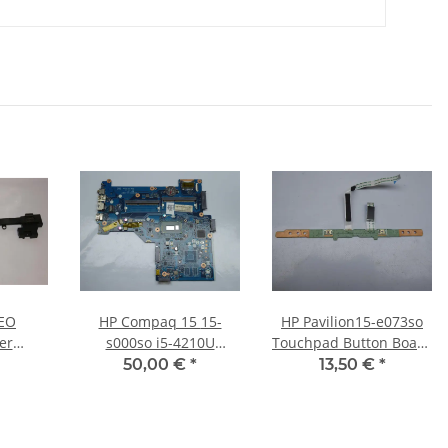
EO
HP Compaq 15 15-
HP Pavilion15-e073so
er
s000so i5-4210U
Touchpad Button Board
06007-
Mainboard
incl. Kabel cable
50,00 €
*
13,50 €
*
7
Motherboard 759879-
DAR63TB16C0 #4699
501 #4076