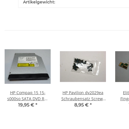
Artikelgewicht:
HP Compaq 15 15-
HP Pavilion dv2029ea
El
s000so SATA DVD RW
Schraubensatz Screws
Fing
Laufwerk Ultra Slim
Set #2593
Boa
19,95 €
*
8,95 €
*
9,5mm 700577-6C1
#4076