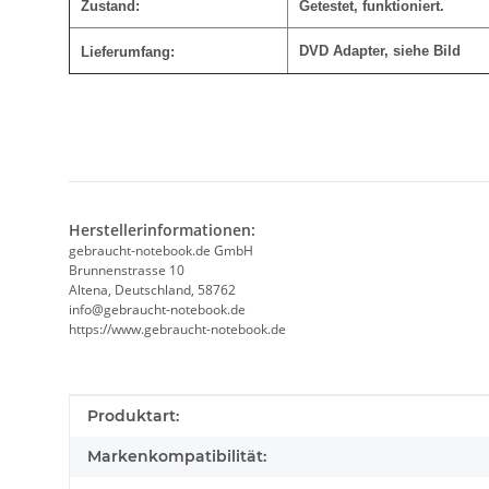
Zustand:
Getestet, funktioniert.
DVD Adapter, siehe Bild
Lieferumfang:
Herstellerinformationen:
gebraucht-notebook.de GmbH
Brunnenstrasse 10
Altena, Deutschland, 58762
info@gebraucht-notebook.de
https://www.gebraucht-notebook.de
Produkteigenschaft
Wert
Produktart:
Markenkompatibilität: