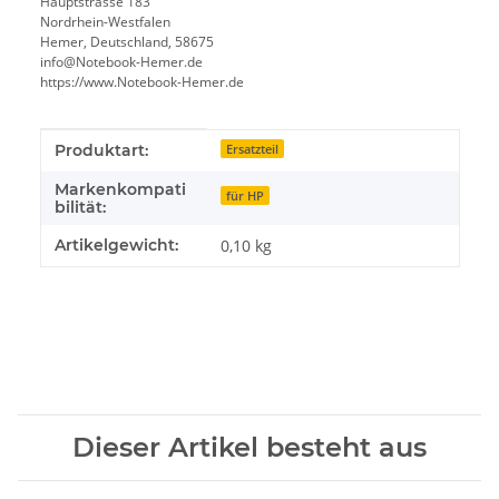
Hauptstrasse 183
Nordrhein-Westfalen
Hemer, Deutschland, 58675
info@Notebook-Hemer.de
https://www.Notebook-Hemer.de
Produkteigenschaft
Wert
Produktart:
Ersatzteil
Markenkompati
für HP
bilität:
Artikelgewicht:
0,10
kg
Dieser Artikel besteht aus