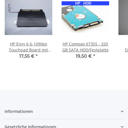
HP Envy 6 6-1090eo
HP Compaq 6735S - 320
Touchpad Board mit
GB SATA HDD/Festplatte
D
Kabel 686097-001 #4508
Scha
17,55 €
*
19,50 €
*
Informationen
Gesetzliche Informationen