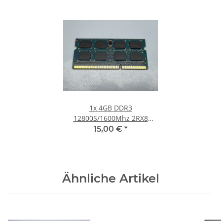
1x
4GB DDR3
12800S/1600Mhz 2RX8
Notebook SO-DIMM RAM
15,00 €
*
Modul PC3 Laptop Speicher
#30
Ähnliche Artikel