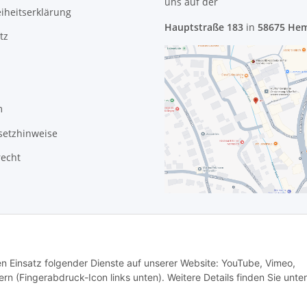
uns
auf der
eiheitserklärung
Hauptstraße 183
in
58675 He
tz
m
setzhinweise
recht
den Einsatz folgender Dienste auf unserer Website: YouTube, Vimeo,
rn (Fingerabdruck-Icon links unten). Weitere Details finden Sie unter