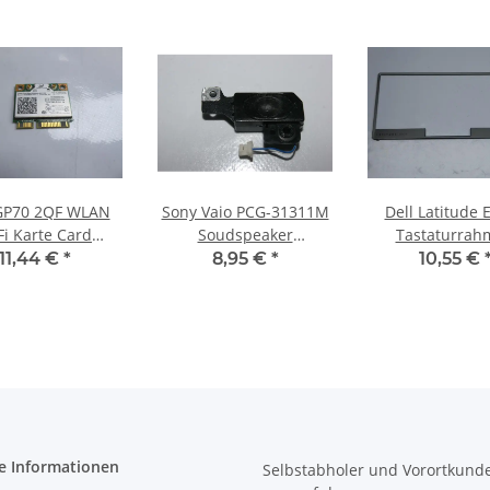
GP70 2QF WLAN
Sony Vaio PCG-31311M
Dell Latitude 
Fi Karte Card
Soudspeaker
Tastaturrah
60HMW #4292
Lautsprecher links
Abdeckung B
11,44 €
*
8,95 €
*
10,55 €
23.40859.011 #2344_01
01CMW7 #3
e Informationen
Selbstabholer und Vorortkund