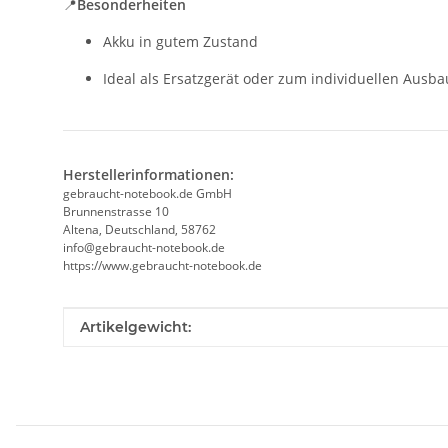
📍
Besonderheiten
Akku in gutem Zustand
Ideal als Ersatzgerät oder zum individuellen Ausba
Herstellerinformationen:
gebraucht-notebook.de GmbH
Brunnenstrasse 10
Altena, Deutschland, 58762
info@gebraucht-notebook.de
https://www.gebraucht-notebook.de
Produkteigenschaft
Wert
Artikelgewicht: