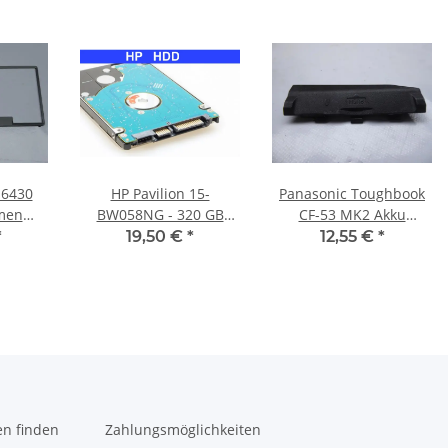
E6430
HP Pavilion 15-
Panasonic Toughbook
men
BW058NG - 320 GB
CF-53 MK2 Akku
ezel
SATA HDD/Festplatte
Abdeckung Deckel
*
19,50 €
*
12,55 €
*
642
Cover #4302
en finden
Zahlungsmöglichkeiten