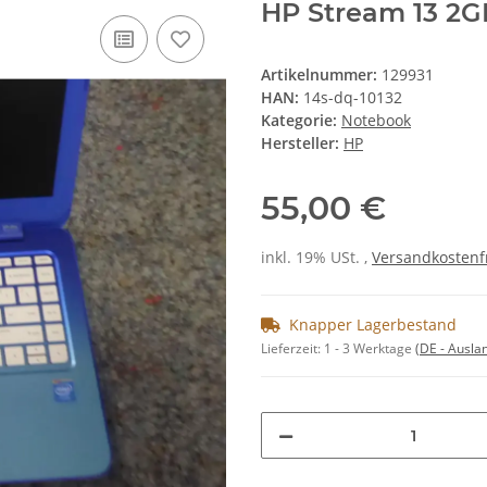
HP Stream 13 2G
Artikelnummer:
129931
HAN:
14s-dq-10132
Kategorie:
Notebook
Hersteller:
HP
55,00 €
inkl. 19% USt. ,
Versandkostenf
Knapper Lagerbestand
Lieferzeit:
1 - 3 Werktage
(DE - Ausla