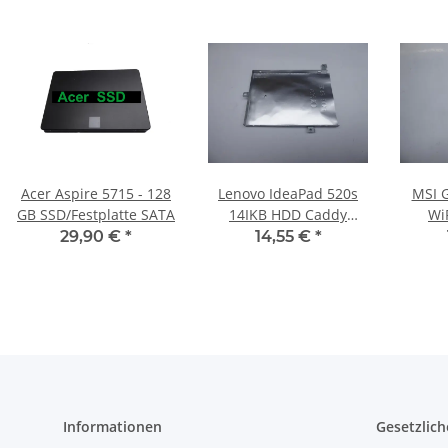
Acer Aspire 5715 - 128
Lenovo IdeaPad 520s
MSI 
GB SSD/Festplatte SATA
14IKB HDD Caddy
Wi
Festplatten Halterung
31
29,90 €
*
14,55 €
*
#4903
Informationen
Gesetzlich