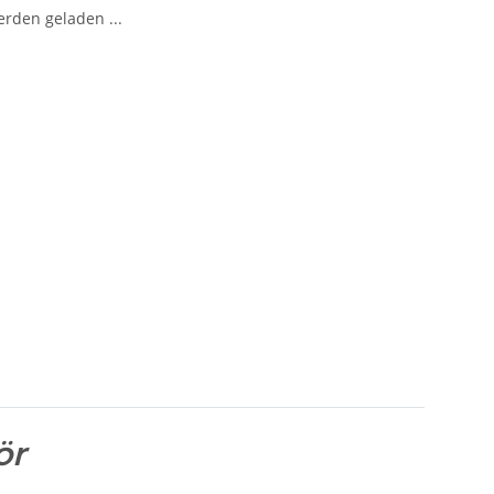
den geladen ...
ör