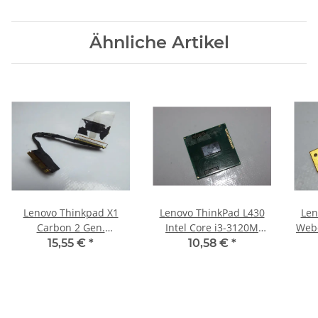
Ähnliche Artikel
Lenovo Thinkpad X1
Lenovo ThinkPad L430
Len
Carbon 2 Gen.
Intel Core i3-3120M
Web
Displaykabel Videokabel
2.50GHz CPU Prozessor
m
15,55 €
*
10,58 €
*
50.4LY03.001 #3322
SR0TX #CPU-40