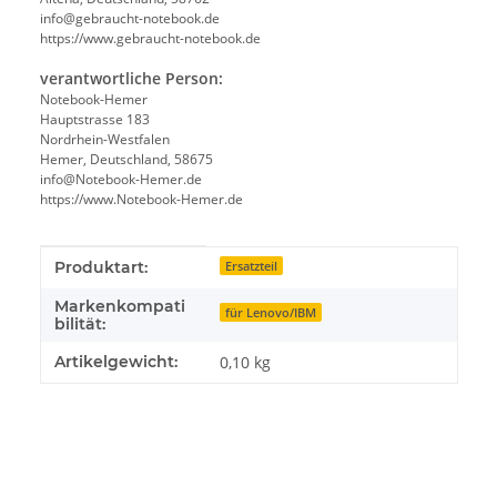
info@gebraucht-notebook.de
https://www.gebraucht-notebook.de
verantwortliche Person:
Notebook-Hemer
Hauptstrasse 183
Nordrhein-Westfalen
Hemer, Deutschland, 58675
info@Notebook-Hemer.de
https://www.Notebook-Hemer.de
Produkteigenschaft
Wert
Produktart:
Ersatzteil
Markenkompati
für Lenovo/IBM
bilität:
Artikelgewicht:
0,10
kg