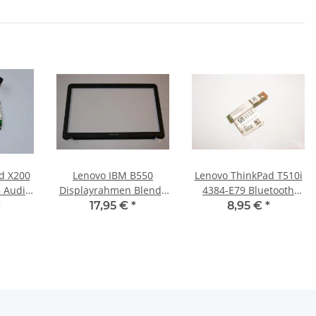
d X200
Lenovo IBM B550
Lenovo ThinkPad T510i
B Audio
Displayrahmen Blende
4384-E79 Bluetooth
Kabel
Bezel
Modul 60Y3199 #2703
*
17,95 €
*
8,95 €
*
721
AP0DC0001001AA3GY05039
#3088