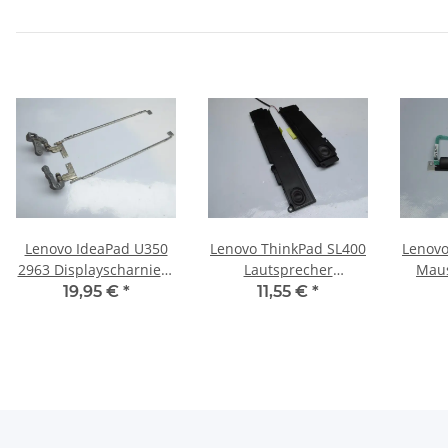
Lenovo IdeaPad U350
Lenovo ThinkPad SL400
Lenovo
2963 Displayscharniere
Lautsprecher
Maus
Hinges inkl. Leisten
Soundspeaker #3705
Boa
19,95 €
*
11,55 €
*
FBLL1006010 #2330
42T