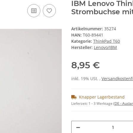
IBM Lenovo Thi
Strombuchse mit
Artikelnummer:
35274
HAN:
T60-89441
Kategorie:
ThinkPad T60
Hersteller:
Lenovo/IBM
8,95 €
inkl. 19% USt. ,
Versandkostenf
Knapper Lagerbestand
Lieferzeit:
1 - 3 Werktage
(DE - Ausla