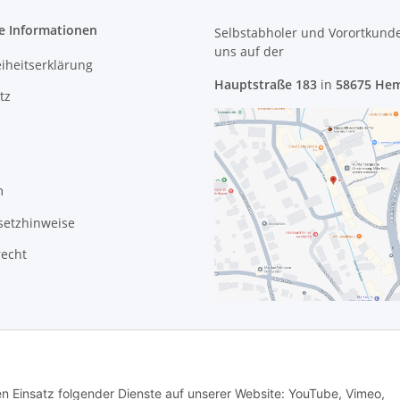
e Informationen
Selbstabholer und Vorortkund
uns
auf der
eiheitserklärung
Hauptstraße 183
in
58675 He
tz
m
setzhinweise
recht
den Einsatz folgender Dienste auf unserer Website: YouTube, Vimeo,