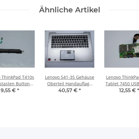
Ähnliche Artikel
 ThinkPad T410s
Lenovo S41-35 Gehäuse
Lenovo ThinkPa
tasten Button
Oberteil Handauflage
Tablet 7450 US
rd mit Kabel
Nordic Layout
LAN Board + 
9,55 €
*
40,57 €
*
12,55 €
4392 #3710_01
460.03N0A.0001 #4364
42W8011 #3