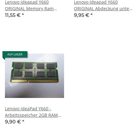
Lenovo Ideapad Y660
Lenovo Ideapad Y660
ORIGINAL Memory Ram
ORIGINAL Abdeckung unten
Abdeckung 36KL3TDLV00
E173569 #2180
11,55 €
*
9,95 €
*
#2180
AUF LAGER
Lenovo IdeaPad Y660 -
Arbeitsspeicher 2GB RAM
Memory DDR3
9,90 €
*