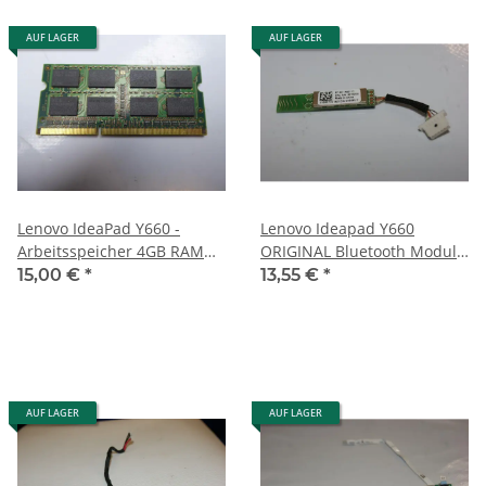
AUF LAGER
AUF LAGER
Lenovo IdeaPad Y660 -
Lenovo Ideapad Y660
Arbeitsspeicher 4GB RAM
ORIGINAL Bluetooth Modul
Memory DDR3
Board 60Y3219 #2180
15,00 €
*
13,55 €
*
AUF LAGER
AUF LAGER