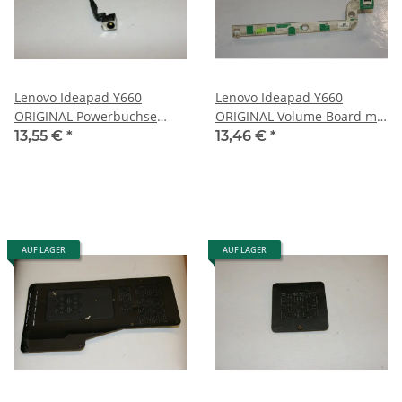
Lenovo Ideapad Y660
Lenovo Ideapad Y660
ORIGINAL Powerbuchse
ORIGINAL Volume Board mit
Netzteilbuchse #2180
Kabel DAKL3TH38C0 #2180
13,55 €
*
13,46 €
*
AUF LAGER
AUF LAGER