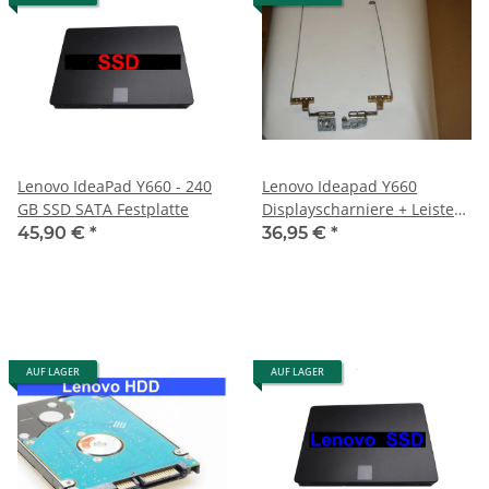
Lenovo IdeaPad Y660 - 240
Lenovo Ideapad Y660
GB SSD SATA Festplatte
Displayscharniere + Leisten
L + R FBKL3007010 #2180
45,90 €
*
36,95 €
*
AUF LAGER
AUF LAGER