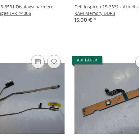
 15-3531 Displayscharniere
Dell Inspiron 15-3531 - Arbeit
Scharniere Hinges L+R #4006
RAM Memory DDR3
15,00 €
*
AUF LAGER