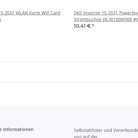
 15-3531 WLAN Karte Wifi Card
Dell Inspiron 15-3531 Powerb
06
Strombuchs
10,41 €
*
e Informationen
Selbstabholer und Vorortkund
uns
auf der