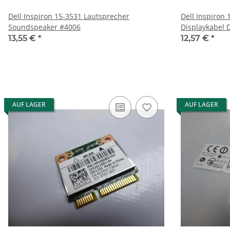
Dell Inspiron 15-3531 Lautsprecher
Dell Inspiron
Soundspeaker #4006
13,55 €
*
12,57 €
*
AUF LAGER
AUF LAGER