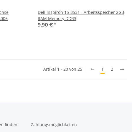
uchse
Dell Inspiron 15-3531 - Arbeitsspeicher 2GB
e DC30100M900 #4006
RAM Memory DDR3
9,90 €
*
Artikel 1 - 20 von 25
1
2
en finden
Zahlungsmöglichkeiten