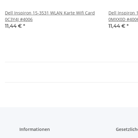
Dell Inspiron 15-3531 WLAN Karte Wifi Card
Dell Inspiron
0C3Y4J #4006
0MXX0D #40
11,44 €
*
11,44 €
*
Informationen
Gesetzlich