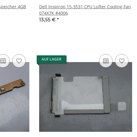
sspeicher 4GB
Dell Inspiron 15-3531 CPU Lüfter Cooling Fan
074X7K #4006
13,55 €
*
AUF LAGER