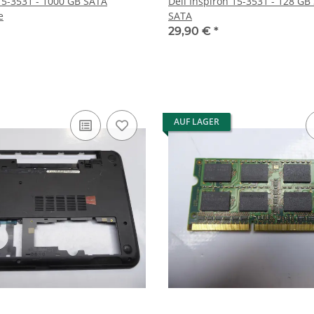
 15-3531 - 1000 GB SATA
Dell Inspiron 15-3531 - 128 GB
e
SATA
29,90 €
*
AUF LAGER