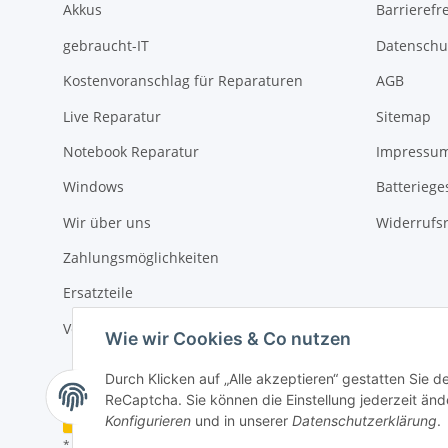
Akkus
Barrierefr
gebraucht-IT
Datenschu
Kostenvoranschlag für Reparaturen
AGB
Live Reparatur
Sitemap
Notebook Reparatur
Impressu
Windows
Batteriege
Wir über uns
Widerrufs
Zahlungsmöglichkeiten
Ersatzteile
Versandinformationen
Wie wir Cookies & Co nutzen
Durch Klicken auf „Alle akzeptieren“ gestatten Sie 
ReCaptcha. Sie können die Einstellung jederzeit ände
Vertrag widerrufen
Konfigurieren
und in unserer
Datenschutzerklärung
.
* Alle Preise inkl. gesetzlicher USt., zzgl.
Versand