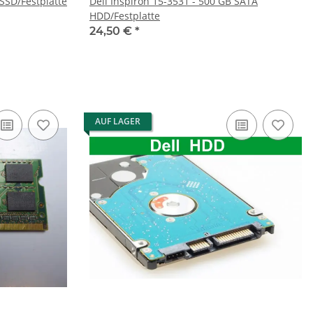
 SSD/Festplatte
Dell Inspiron 15-3531 - 500 GB SATA
HDD/Festplatte
24,50 €
*
AUF LAGER