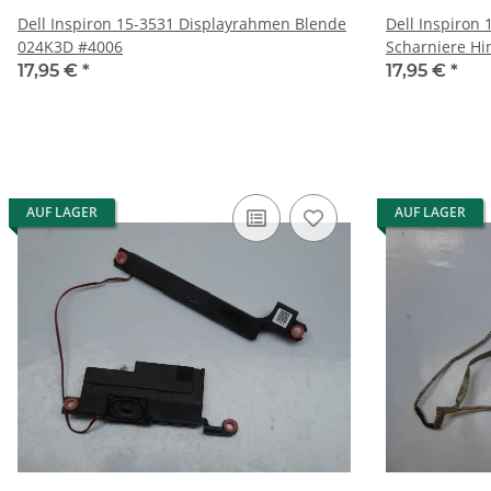
Dell Inspiron 15-3531 Displayrahmen Blende
Dell Inspiron
024K3D #4006
17,95 €
*
17,95 €
*
AUF LAGER
AUF LAGER