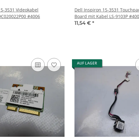
 15-3531 Videokabel
Dell Inspiron 15-3531 Touchp
Displaykabel DC020022P00 #4006
Board mit Kabel LS-9103
11,54 €
*
AUF LAGER