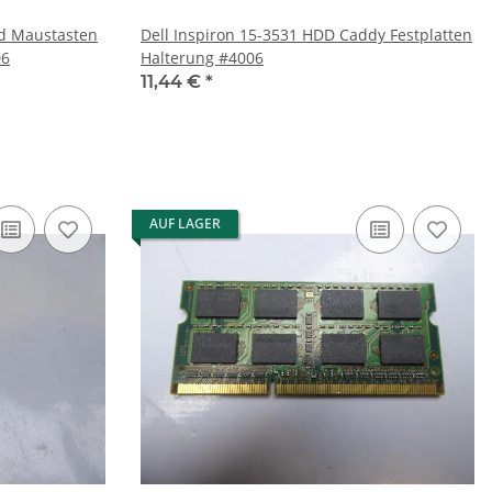
ad Maustasten
Dell Inspiron 15-3531 HDD Caddy Festplatten
P #4006
Halterung #4006
11,44 €
*
AUF LAGER