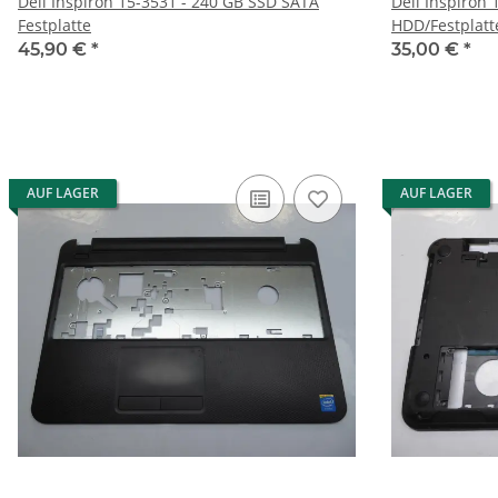
Dell Inspiron 15-3531 - 240 GB SSD SATA
Dell Inspiron
Festplatte
HDD/Festplatt
45,90 €
*
35,00 €
*
AUF LAGER
AUF LAGER