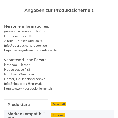
Angaben zur Produktsicherheit
Herstellerinformationen:
gebraucht-notebook.de GmbH
Brunnenstrasse 10
Altena, Deutschland, 58762
info@gebraucht-notebook.de
https://www.gebraucht-notebook.de
verantwortliche Person:
Notebook-Hemer
Hauptstrasse 183
Nordrhein-Westfalen
Hemer, Deutschland, 58675
info@Notebook-Hemer.de
https://www.Notebook-Hemer.de
Produkteigenschaft
Wert
Produktart:
Ersatzteil
Markenkompatibili
für Intel