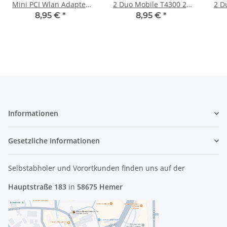
Mini PCI Wlan Adapter
2 Duo Mobile T4300 2x
2 D
WM3B2200BG TA:
2.10GHz/1M/800 SLGJM
1.4
8,95 €
*
8,95 €
*
C88306-010 #2257.06
#2308.37
Informationen
Gesetzliche Informationen
Selbstabholer und Vorortkunden finden uns
auf der
Hauptstraße 183
in
58675 Hemer