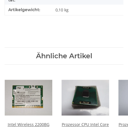
tät:
Artikelgewicht:
0,10
kg
Ähnliche Artikel
Intel Wireless 2200BG
Prozessor CPU Intel Core
Proz