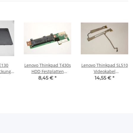
E130
Lenovo Thinkpad T430s
Lenovo Thinkpad SL510
ckung
HDD Festplatten
Videokabel
 #3657
Connector 04W3996
Displaykabel 45M2857
*
8,45 €
*
14,55 €
*
#2846
#2851