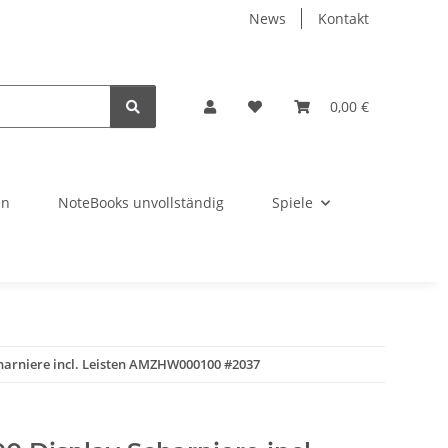
News
Kontakt
0,00 €
en
NoteBooks unvollständig
Spiele
harniere incl. Leisten AMZHW000100 #2037