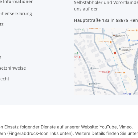
e Informationen
Selbstabholer und Vorortkund
uns
auf der
eiheitserklärung
Hauptstraße 183
in
58675 He
tz
m
setzhinweise
recht
den Einsatz folgender Dienste auf unserer Website: YouTube, Vimeo,
rn (Fingerabdruck-Icon links unten). Weitere Details finden Sie unter