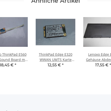
Ähnliche Artikel
o ThinkPad E560
ThinkPad Edge E320
Lenovo Edge 
Sound Board mit
WWAN UMTS Karte
Gehäuse Abde
 NS-A222 #4504
04W3767 #3130
unten 04W3531
18,45 €
*
12,55 €
*
17,55 €