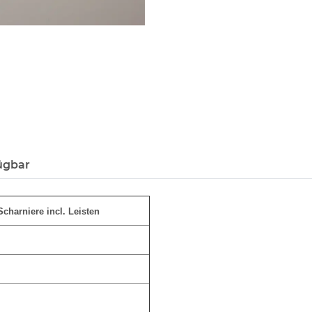
ügbar
charniere incl. Leisten