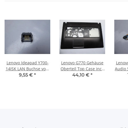
Lenovo Ideapad Y700-
Lenovo G770 Gehäuse
Lenov
14ISK LAN Buchse vom
Oberteil Top Case incl.
Audio 
Mainboard #4482
Touchpad & Mouse
Kabel
9,55 €
*
44,10 €
*
Buttons #4131