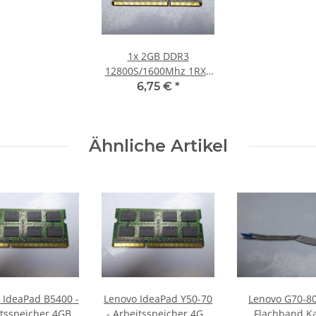
1x
2GB DDR3
12800S/1600Mhz 1RX8
Notebook SO-DIMM
6,75 €
*
RAM Modul PC3 1.5V
Laptop Speicher
Ähnliche Artikel
 IdeaPad B5400 -
Lenovo IdeaPad Y50-70
Lenovo G70-80
tsspeicher 4GB
- Arbeitsspeicher 4GB
Flachband K