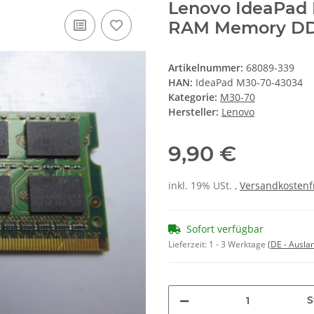
Lenovo IdeaPad 
RAM Memory D
Artikelnummer:
68089-339
HAN:
IdeaPad M30-70-43034
Kategorie:
M30-70
Hersteller:
Lenovo
9,90 €
inkl. 19% USt. ,
Versandkostenf
Sofort verfügbar
Lieferzeit:
1 - 3 Werktage
(DE - Ausla
S