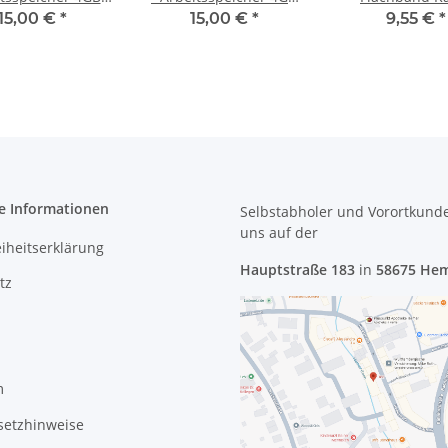
 Memory DDR3
RAM Memory DDR3
13,4cm 6 polig
15,00 €
*
15,00 €
*
9,55 €
*
e Informationen
Selbstabholer und Vorortkund
uns
auf der
eiheitserklärung
Hauptstraße 183
in
58675 He
tz
m
setzhinweise