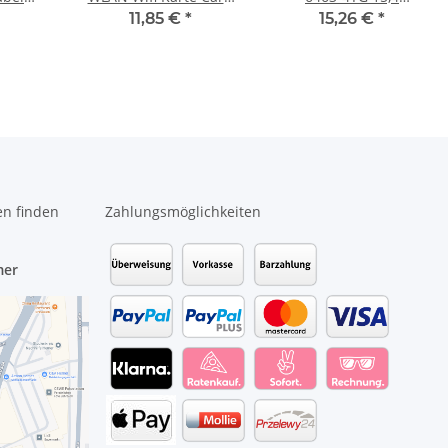
 #3987
04W3769 #3990
Mainboard Gerüst
11,85 €
*
15,26 €
*
Rahmen 42W2030
#2685
en finden
Zahlungsmöglichkeiten
mer