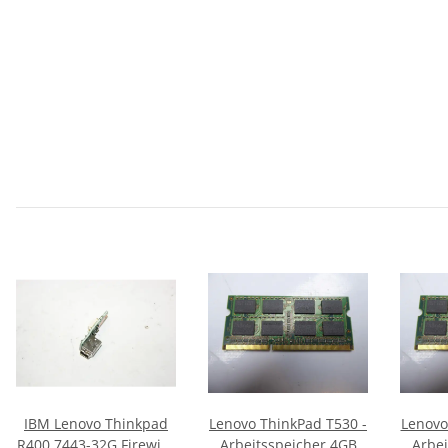
IBM Lenovo Thinkpad
Lenovo ThinkPad T530 -
Lenovo
R400 7443-32G Firewire
Arbeitsspeicher 4GB
Arbei