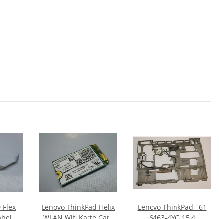
 Flex
Lenovo ThinkPad Helix
Lenovo ThinkPad T61
abel
WLAN Wifi Karte Card
6463-4YG 15,4