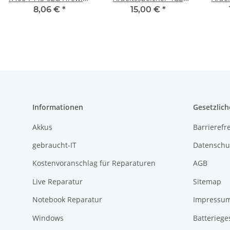
Port Board Platine
RAM Memory DDR3
RAM
8,06 €
*
15,00 €
*
42W7787 #2434
Informationen
Gesetzlich
Akkus
Barrierefr
gebraucht-IT
Datenschu
Kostenvoranschlag für Reparaturen
AGB
Live Reparatur
Sitemap
Notebook Reparatur
Impressu
Windows
Batteriege