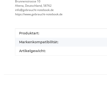
Brunnenstrasse 10
Altena, Deutschland, 58762
info@gebraucht-notebook.de
https://www.gebraucht-notebook.de
Produkteigenschaft
Wert
Produktart:
Markenkompatibilität:
Artikelgewicht: