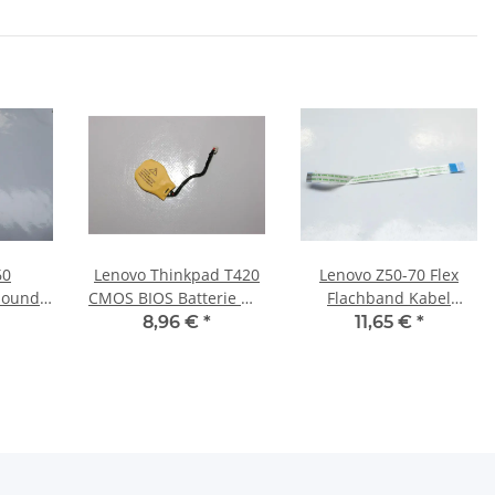
60
Lenovo Thinkpad T420
Lenovo Z50-70 Flex
Sound
CMOS BIOS Batterie mit
Flachband Kabel
14.001
Kabel 04W1642 #3087
Touchpad 6-pol 11,9cm
8,96 €
*
11,65 €
*
#3847