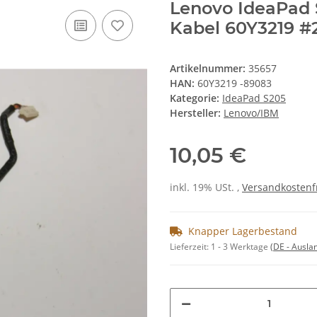
Lenovo IdeaPad 
Kabel 60Y3219 #
Artikelnummer:
35657
HAN:
60Y3219 -89083
Kategorie:
IdeaPad S205
Hersteller:
Lenovo/IBM
10,05 €
inkl. 19% USt. ,
Versandkostenf
Knapper Lagerbestand
Lieferzeit:
1 - 3 Werktage
(DE - Ausla