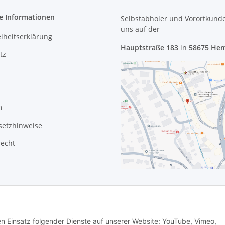
e Informationen
Selbstabholer und Vorortkund
uns
auf der
eiheitserklärung
Hauptstraße 183
in
58675 He
tz
m
setzhinweise
recht
den Einsatz folgender Dienste auf unserer Website: YouTube, Vimeo,