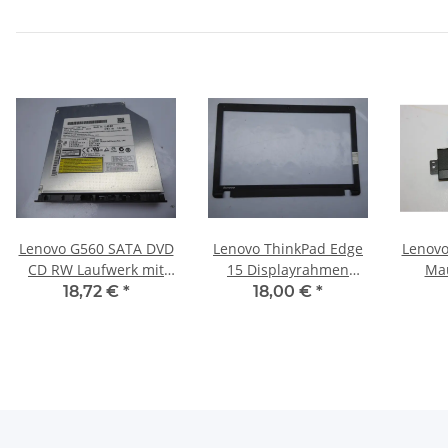
Lenovo G560 SATA DVD
Lenovo ThinkPad Edge
Lenovo
CD RW Laufwerk mit
15 Displayrahmen
Mau
Blende 12,7mm UJ890
Blende 75Y4725 #3062
Anschlus
18,72 €
*
18,00 €
*
#2318
EMT