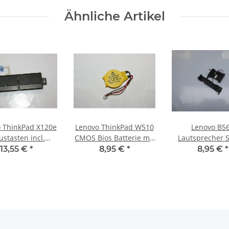
Ähnliche Artikel
 ThinkPad X120e
Lenovo ThinkPad W510
Lenovo B5
stasten incl.
CMOS Bios Batterie mit
Lautsprecher 
skabel QTFL3-
Kabel 02K7078 #2703
Speaker 23.408
13,55 €
*
8,95 €
*
8,95 €
*
0406A #3409
#2881_01