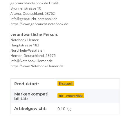
gebraucht-notebook.de GmbH
Brunnenstrasse 10
Altena, Deutschland, 58762
info@gebraucht-notebook.de
https://www.gebraucht-notebook.de
verantwortliche Person:
Notebook-Hemer
Hauptstrasse 183
Nordrhein-Westfalen
Hemer, Deutschland, 58675
info@Notebook-Hemer.de
https://www.Notebook-Hemer.de
Produkteigenschaft
Wert
Produktart:
Ersatzteil
Markenkompati
für Lenovo/IBM
bilität:
Artikelgewicht:
0,10
kg