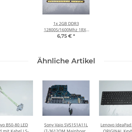
1x
2GB DDR3
12800S/1600Mhz 1RX8
Notebook SO-DIMM
6,75 €
*
RAM Modul PC3 1.5V
Laptop Speicher
Ähnliche Artikel
vo B50-80 LED
Sony Vaio SVS151A11L
Lenovo IdeaPad
d mit Kabel LS-
i7-3612QM Mainboard
ORIGINAL Key