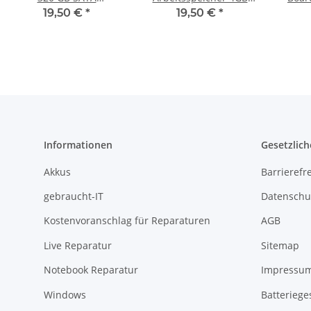
HDD/Festplatte
RAM Memory DDR3
B
19,50 €
*
19,50 €
*
Informationen
Gesetzlich
Akkus
Barrierefr
gebraucht-IT
Datenschu
Kostenvoranschlag für Reparaturen
AGB
Live Reparatur
Sitemap
Notebook Reparatur
Impressu
Windows
Batteriege