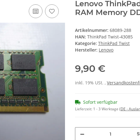
Lenovo ThinkPad 
RAM Memory D
Artikelnummer:
68089-288
HAN:
ThinkPad Twist-43085
Kategorie:
ThinkPad Twist
Hersteller:
Lenovo
9,90 €
inkl. 19% USt. ,
Versandkostenf
Sofort verfügbar
Lieferzeit:
1 - 3 Werktage
(DE - Ausla
S