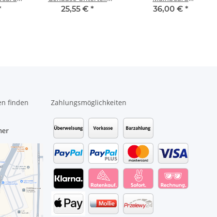
nordic Layout!! #4160
Schale 37LI8BALV00
Motherboard LA-D061P
*
25,55 €
*
36,00 €
*
#3921
#4631
en finden
Zahlungsmöglichkeiten
mer