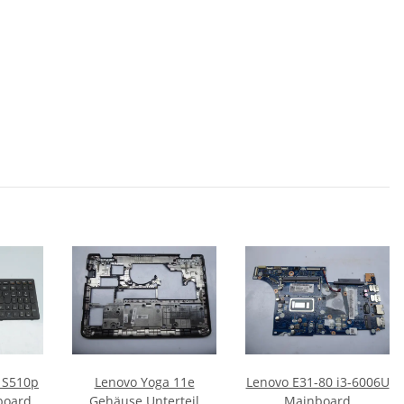
 S510p
Lenovo Yoga 11e
Lenovo E31-80 i3-6006U
board
Gehäuse Unterteil
Mainboard