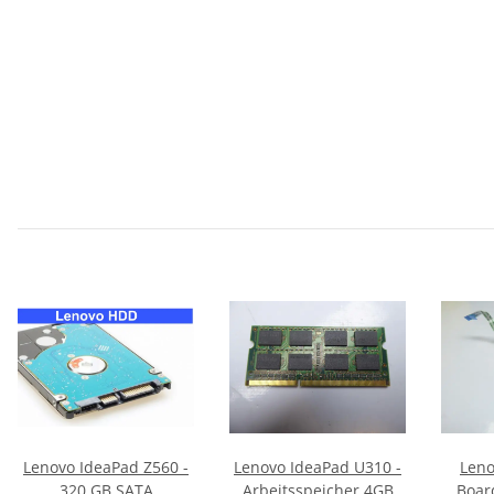
Lenovo IdeaPad Z560 -
Lenovo IdeaPad U310 -
Leno
320 GB SATA
Arbeitsspeicher 4GB
Boar