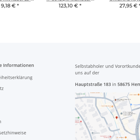
092R #4151
Nvidia N13P-LP-A2
9,18 €
*
123,10 €
*
27,95 €
A1884377A #4451
e Informationen
Selbstabholer und Vorortkund
uns
auf der
eiheitserklärung
Hauptstraße 183
in
58675 He
tz
m
setzhinweise