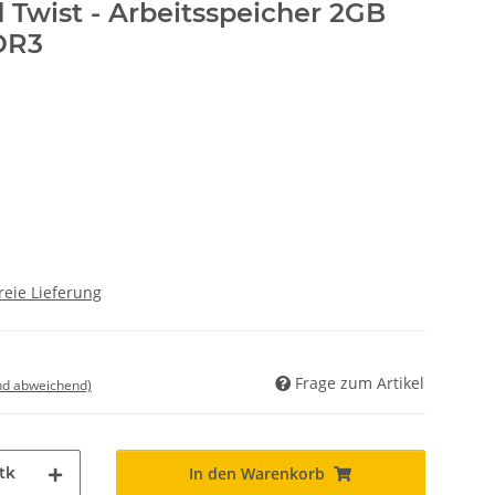
Twist - Arbeitsspeicher 2GB
DR3
reie Lieferung
Frage zum Artikel
nd abweichend)
tk
In den Warenkorb