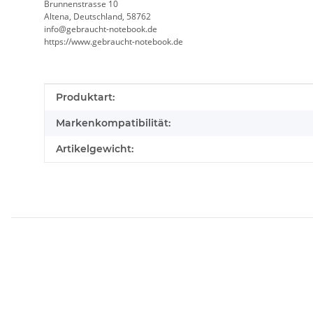
Brunnenstrasse 10
Altena, Deutschland, 58762
info@gebraucht-notebook.de
https://www.gebraucht-notebook.de
Produkteigenschaft
Wert
Produktart:
Markenkompatibilität:
Artikelgewicht: