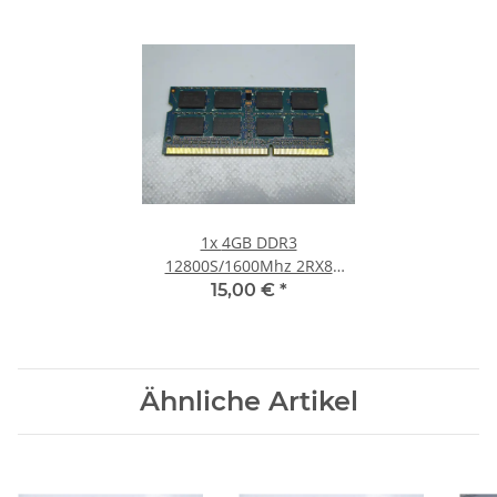
1x
4GB DDR3
12800S/1600Mhz 2RX8
Notebook SO-DIMM RAM
15,00 €
*
Modul PC3 Laptop Speicher
#30
Ähnliche Artikel