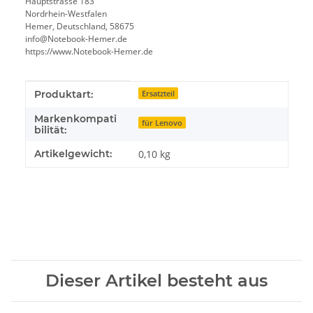
Hauptstrasse 183
Nordrhein-Westfalen
Hemer, Deutschland, 58675
info@Notebook-Hemer.de
https://www.Notebook-Hemer.de
Produkteigenschaft
Wert
Produktart:
Ersatzteil
Markenkompati
für Lenovo
bilität:
Artikelgewicht:
0,10
kg
Dieser Artikel besteht aus