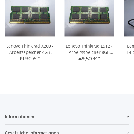
Lenovo ThinkPad X200 -
Lenovo ThinkPad L512 -
Len
Arbeitsspeicher 4GB
Arbeitsspeicher 8GB
14i
RAM Memory DDR3
RAM Memory DDR3
19,90 €
*
49,50 €
*
5
Informationen
Gesetzliche Informationen