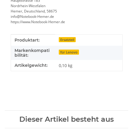
Hauptstrasse 183
Nordrhein-Westfalen
Hemer, Deutschland, 58675
info@Notebook-Hemer.de
https://www.Notebook-Hemer.de
Produkteigenschaft
Wert
Produktart:
Ersatzteil
Markenkompati
für Lenovo
bilität:
Artikelgewicht:
0,10
kg
Dieser Artikel besteht aus