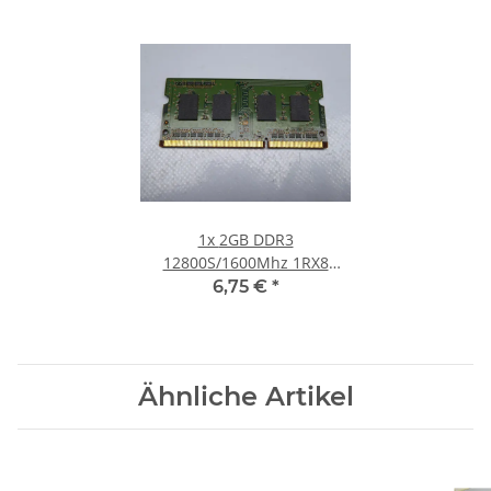
1x
2GB DDR3
12800S/1600Mhz 1RX8
Notebook SO-DIMM RAM
6,75 €
*
Modul PC3 1.5V Laptop
Speicher
Ähnliche Artikel