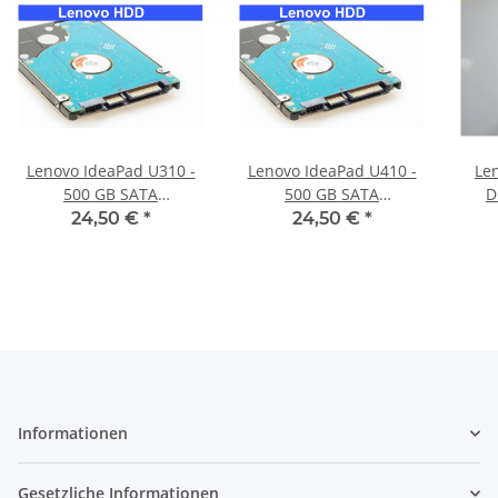
Lenovo IdeaPad U310 -
Lenovo IdeaPad U410 -
Le
500 GB SATA
500 GB SATA
D
HDD/Festplatte
HDD/Festplatte
Hi
24,50 €
*
24,50 €
*
Informationen
Gesetzliche Informationen