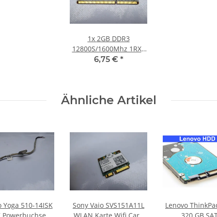
1x
2GB DDR3
12800S/1600Mhz 1RX8
Notebook SO-DIMM
6,75 €
*
RAM Modul PC3 1.5V
Laptop Speicher
Ähnliche Artikel
 Yoga 510-14ISK
Sony Vaio SVS151A11L
Lenovo ThinkPa
7 Powerbuchse
WLAN Karte Wifi Card
320 GB SA