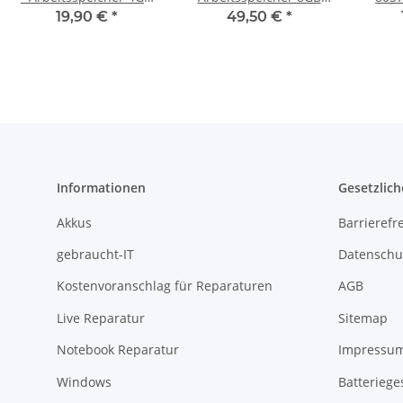
RAM Memory DDR3
RAM Memory DDR3
S
19,90 €
*
49,50 €
*
Informationen
Gesetzlich
Akkus
Barrierefr
gebraucht-IT
Datenschu
Kostenvoranschlag für Reparaturen
AGB
Live Reparatur
Sitemap
Notebook Reparatur
Impressu
Windows
Batteriege