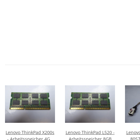
Lenovo ThinkPad X200s
Lenovo ThinkPad L520 -
Lenovo
- Arbeitsspeicher 4GB
Arbeitsspeicher 8GB
80S