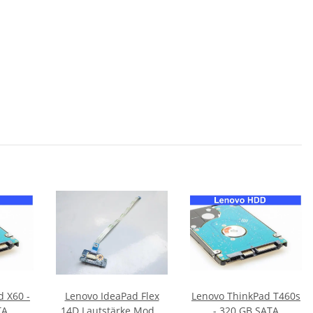
d X60 -
Lenovo IdeaPad Flex
Lenovo ThinkPad T460s
TA
14D Lautstärke Modul
- 320 GB SATA