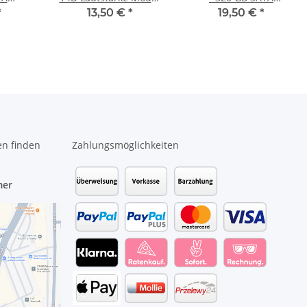
tte
Button Board inkl. Flex
HDD/Festplatte
*
13,50 €
*
19,50 €
*
Kabel DAST6TH16C0
#4118
en finden
Zahlungsmöglichkeiten
mer