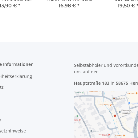
trombuchse
6235ANHMW #4451
HDD/Festpla
13,90 €
*
16,98 €
*
19,50 €
DC30100W500 #4450
e Informationen
Selbstabholer und Vorortkund
uns
auf der
eiheitserklärung
Hauptstraße 183
in
58675 He
tz
m
setzhinweise