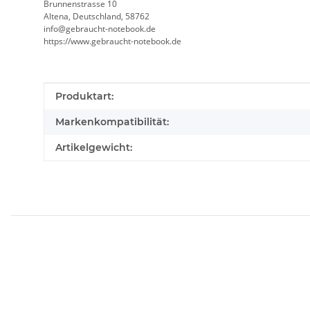
Brunnenstrasse 10
Altena, Deutschland, 58762
info@gebraucht-notebook.de
https://www.gebraucht-notebook.de
Produkteigenschaft
Wert
Produktart:
Markenkompatibilität:
Artikelgewicht: