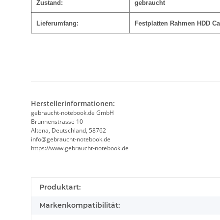
Zustand:
gebraucht
Lieferumfang:
Festplatten Rahmen HDD C
Herstellerinformationen:
gebraucht-notebook.de GmbH
Brunnenstrasse 10
Altena, Deutschland, 58762
info@gebraucht-notebook.de
https://www.gebraucht-notebook.de
Produkteigenschaft
Wert
Produktart:
Markenkompatibilität: