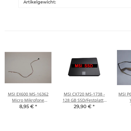
Artikelgewicht:
MSI EX600 MS-16362
MSI CX720 MS-1738 -
MSI P6
Micro Mikrofone
128 GB SSD/Festplatte
Mikrophone #2542
SATA
K193
8,95 €
*
29,90 €
*