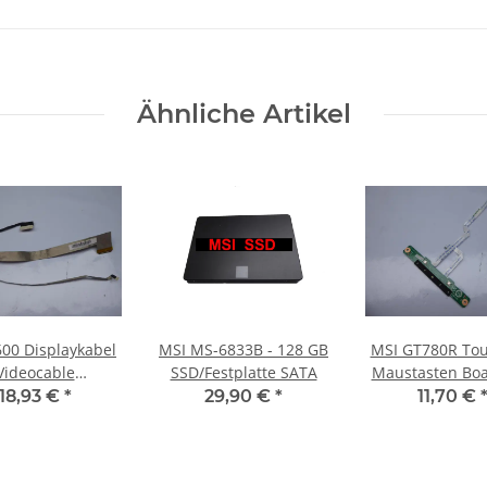
Ähnliche Artikel
00 Displaykabel
MSI MS-6833B - 128 GB
MSI GT780R To
Videocable
SSD/Festplatte SATA
Maustasten Boa
022003H #4417
Kabel MS-1761E
18,93 €
*
29,90 €
*
11,70 €