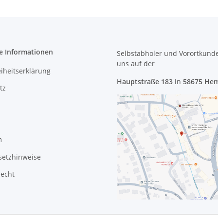
e Informationen
Selbstabholer und Vorortkund
uns
auf der
eiheitserklärung
Hauptstraße 183
in
58675 He
tz
m
setzhinweise
recht