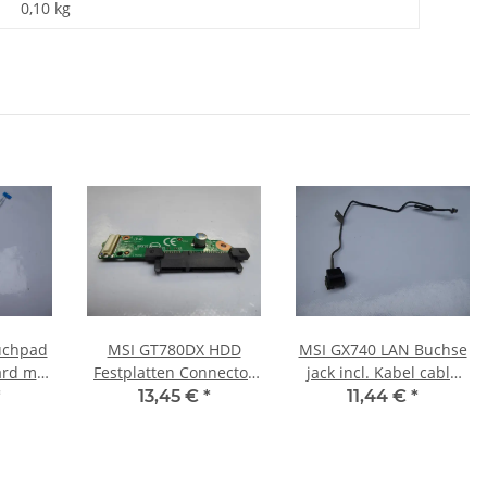
0,10
kg
uchpad
MSI GT780DX HDD
MSI GX740 LAN Buchse
rd mit
Festplatten Connector
jack incl. Kabel cable
 #4420
Adapter MS-1761A
#3553
*
13,45 €
*
11,44 €
*
#3775